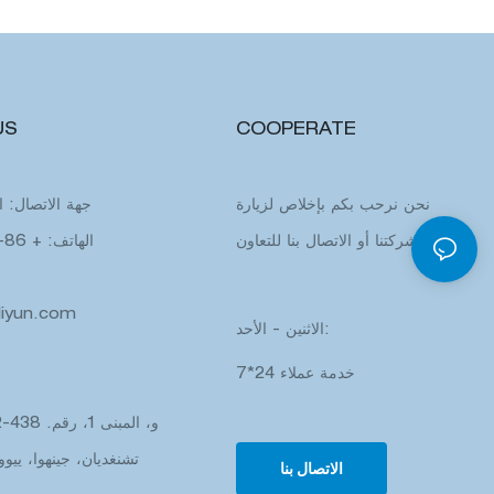
US
COOPERATE
نحن نرحب بكم بإخلاص لزيارة
جهة الاتصال: ا
شركتنا أو الاتصال بنا للتعاون.
الهاتف: + 86-18072351062
liyun.com
الاثنين - الأحد:
خدمة عملاء 24*7
تشنغديان، جينهوا، ييوو
الاتصال بنا