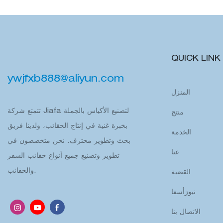
QUICK LINK
ywjfxb888@aliyun.com
المنزل
تتمتع شركة Jiafa لتصنيع الأكياس بالجملة
منتج
بخبرة غنية في إنتاج الحقائب، ولدينا فريق
الخدمة
بحث وتطوير محترف. نحن متخصصون في
عنا
تطوير وتصنيع جميع أنواع حقائب السفر
والحقائب.
القضية
نيوزأسفا
الاتصال بنا