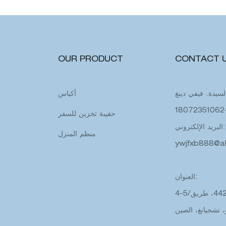
OUR PRODUCT
CONTACT 
لسيدة. فيفي دينغ
أكياس
حقيبة تخزين للسفر
البريد الإلكتروني:
منظم المنزل
ywjfxb888@a
العنوان:
4-5/و، المبنى 1، رقم. 438-442، طريق
، تشجيانغ، الصين