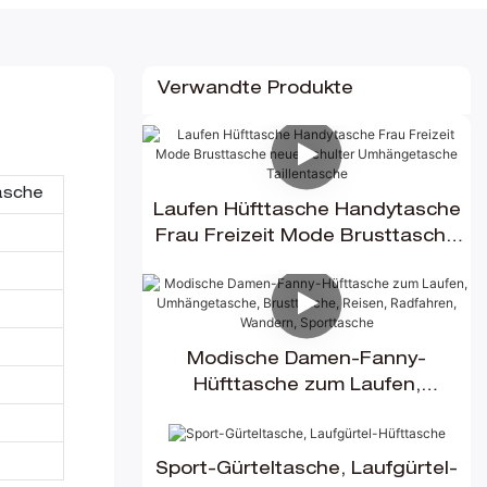
Verwandte Produkte
asche
Laufen Hüfttasche Handytasche
Frau Freizeit Mode Brusttasche
neue Schulter Umhängetasche
Taillentasche
Modische Damen-Fanny-
Hüfttasche zum Laufen,
Umhängetasche, Brusttasche,
Reisen, Radfahren, Wandern,
Sporttasche
Sport-Gürteltasche, Laufgürtel-