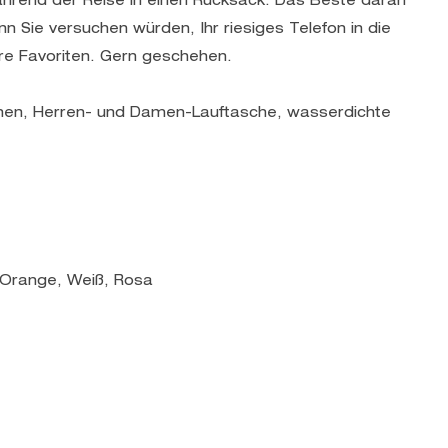
ährend der Reise in einen Rucksack. Das Beste daran
enn Sie versuchen würden, Ihr riesiges Telefon in die
re Favoriten. Gern geschehen.
hen, Herren- und Damen-Lauftasche, wasserdichte
 Orange, Weiß, Rosa