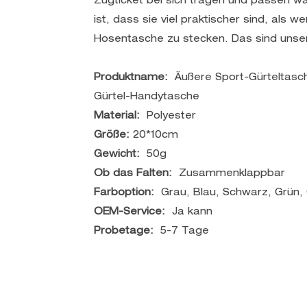
Zugticket bei sich tragen und passen w
ist, dass sie viel praktischer sind, als w
Hosentasche zu stecken. Das sind unse
Produktname:
Äußere Sport-Gürteltasc
Gürtel-Handytasche
Material:
Polyester
Größe:
20*10cm
Gewicht:
50g
Ob das Falten:
Zusammenklappbar
Farboption:
Grau, Blau, Schwarz, Grün,
OEM-Service:
Ja kann
Probetage:
5-7 Tage