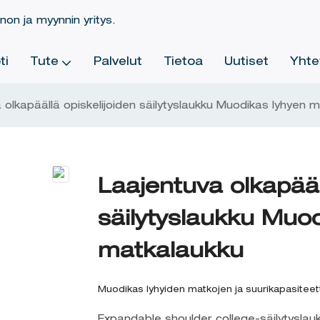
on ja myynnin yritys.
ti
Tute
Palvelut
Tietoa
Uutiset
Yhte
 olkapäällä opiskelijoiden säilytyslaukku Muodikas lyhyen 
Laajentuva olkapääl
säilytyslaukku Muo
matkalaukku
Muodikas lyhyiden matkojen ja suurikapasitee
Expandable shoulder college-säilytyslaukku