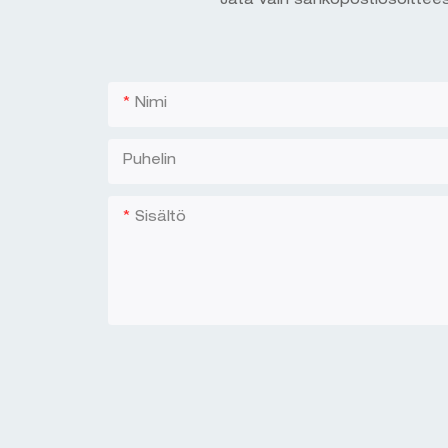
Jätä vain sähköpostiosoittees
Nimi
Puhelin
Sisältö