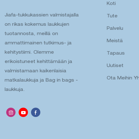
Koti
Jiafa-tukkukassien valmistajalla
Tute
on rikas kokemus laukkujen
Palvelu
tuotannosta, meillä on
Meistä
ammattimainen tutkimus- ja
kehitystiimi. Olemme
Tapaus
erikoistuneet kehittämään ja
Uutiset
valmistamaan kaikenlaisia ​​
Ota Meihin Yh
matkalaukkuja ja Bag in bags -
laukkuja.