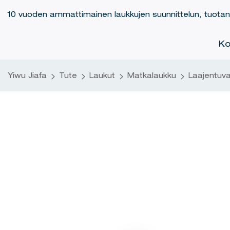
10 vuoden ammattimainen laukkujen suunnittelun, tuotann
Ko
Yiwu Jiafa
Tute
Laukut
Matkalaukku
Laajentuva