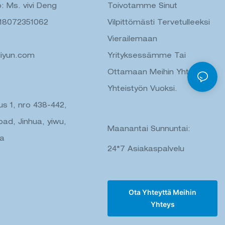
: Ms. vivi Deng
Toivotamme Sinut
-18072351062
Vilpittömästi Tervetulleeksi
Vierailemaan
liyun.com
Yrityksessämme Tai
Ottamaan Meihin Yhteyttä
Yhteistyön Vuoksi.
us 1, nro 438-442,
ad, Jinhua, yiwu,
Maanantai Sunnuntai:
na
24*7 Asiakaspalvelu
Ota Yhteyttä Meihin
Yhteys