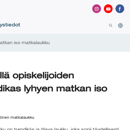
ystiedot
matkan iso matkalaukku
lä opiskelijoiden
dikas lyhyen matkan iso
ttinen matkalaukku
 on trendikäs ja tilava laukku, joka sopii täydellisesti