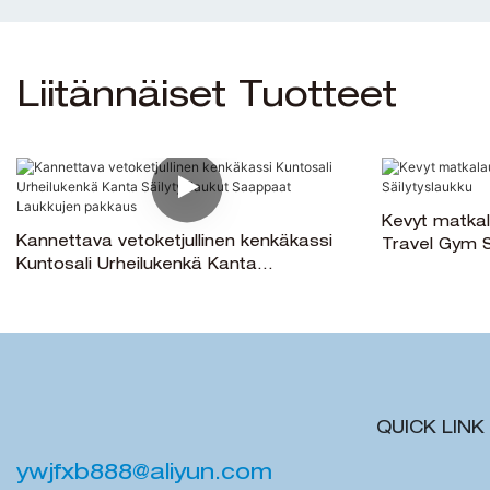
Liitännäiset Tuotteet
Kevyt matka
Kannettava vetoketjullinen kenkäkassi
Travel Gym S
Kuntosali Urheilukenkä Kanta
Säilytyslaukut Saappaat Laukkujen
pakkaus
QUICK LINK
ywjfxb888@aliyun.com