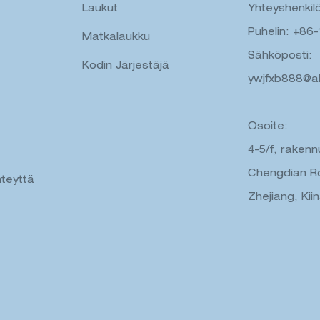
Laukut
Yhteyshenkilö
Puhelin: +86
Matkalaukku
Sähköposti:
Kodin Järjestäjä
ywjfxb888@a
Osoite:
4-5/f, rakenn
Chengdian Ro
teyttä
Zhejiang, Kii