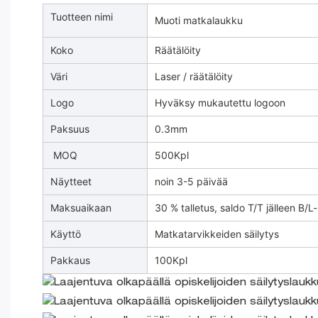
Tuotteen nimi
Muoti matkalaukku
Koko
Räätälöity
Väri
Laser / räätälöity
Logo
Hyväksy mukautettu logoon
Paksuus
0.3mm
MOQ
500Kpl
Näytteet
noin 3-5 päivää
Maksuaikaan
30 % talletus, saldo T/T jälleen B/L
Käyttö
Matkatarvikkeiden säilytys
Pakkaus
100Kpl