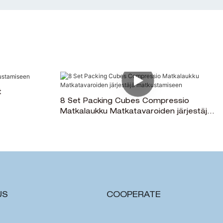
t
8 Set Packing Cubes Compressio
Matkalaukku Matkatavaroiden järjestäjä
matkustamiseen
US
COOPERATE