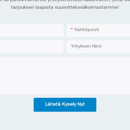
i tai puhelinnumerosi yhteydenottolomakkeeseen, jotta vo
tarjouksen laajasta suunnitteluvalikoimastamme!
Sähköposti
Yrityksen Nimi
Lähetä Kysely Nyt