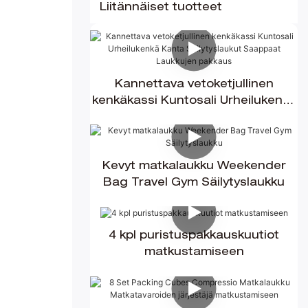
Liitännäiset tuotteet
Kannettava vetoketjullinen
kenkäkassi Kuntosali Urheilukenkä
Kanta Säilytyslaukut Saappaat
Laukkujen pakkaus
Kevyt matkalaukku Weekender
Bag Travel Gym Säilytyslaukku
4 kpl puristuspakkauskuutiot
matkustamiseen