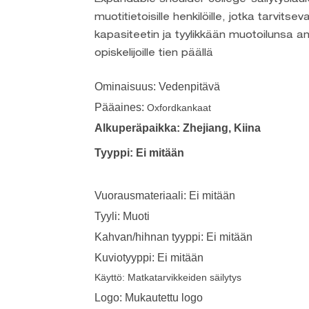
muotitietoisille henkilöille, jotka tarvitsev
kapasiteetin ja tyylikkään muotoilunsa an
opiskelijoille tien päällä
Ominaisuus: Vedenpitävä
Pääaines:
Oxfordkankaat
Alkuperäpaikka: Zhejiang, Kiina
Tyyppi: Ei mitään
Vuorausmateriaali: Ei mitään
Tyyli: Muoti
Kahvan/hihnan tyyppi: Ei mitään
Kuviotyyppi: Ei mitään
Käyttö:
Matkatarvikkeiden säilytys
Logo: Mukautettu logo