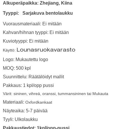
Alkuperäpaikka: Zhejiang, Kiina
Tyyppi:
Sarjakuva bentolaukku
Vuorausmateriaali: Ei mitään
Kahvan/hihnan tyyppi: Ei mitään
Kuviotyyppi: Ei mitään
Käyttö:
Lounasruokavarasto
Logo: Mukautettu logo
MOQ: 500 kpl
Suunnittelu: Räätälöidyt mallit
Pakkaus: 1 kpl/opp pussi
Värit: sininen, vihreä, oranssi, tummansininen tai Mukauta
Materiaali:
Oxfordkankaat
Näyteaika: 5-7 päivää
Tyyli: Ulkolaukku
Pakkaustiedot: 1kpl/opp-pussi