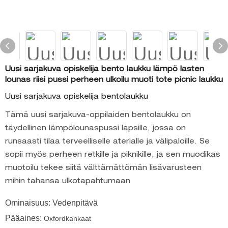
Uusi sarjakuva opiskelija bento laukku lämpö lasten
lounas riisi pussi perheen ulkoilu muoti tote picnic laukku
Uusi sarjakuva opiskelija bentolaukku
Tämä uusi sarjakuva-oppilaiden bentolaukku on
täydellinen lämpölounaspussi lapsille, jossa on
runsaasti tilaa terveelliselle aterialle ja välipaloille. Se
sopii myös perheen retkille ja piknikille, ja sen muodikas
muotoilu tekee siitä välttämättömän lisävarusteen
mihin tahansa ulkotapahtumaan
Ominaisuus: Vedenpitävä
Pääaines:
Oxfordkankaat