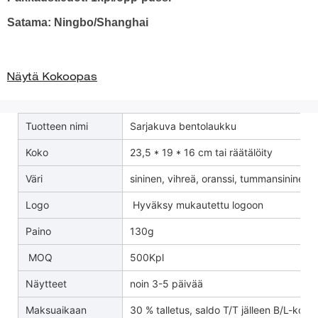
Satama: Ningbo/Shanghai
Näytä Kokoopas
Tuotteen nimi
Sarjakuva bentolaukku
Koko
23,5 * 19 * 16 cm tai räätälöity
Väri
sininen, vihreä, oranssi, tummansininen / 
Logo
Hyväksy mukautettu logoon
Paino
130g
MOQ
500Kpl
Näytteet
noin 3-5 päivää
Maksuaikaan
30 % talletus, saldo T/T jälleen B/L-kopio