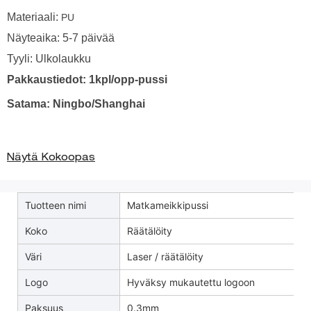
Materiaali:
PU
Näyteaika: 5-7 päivää
Tyyli: Ulkolaukku
Pakkaustiedot: 1kpl/opp-pussi
Satama: Ningbo/Shanghai
Näytä Kokoopas
Tuotteen nimi
Matkameikkipussi
Koko
Räätälöity
Väri
Laser / räätälöity
Logo
Hyväksy mukautettu logoon
Paksuus
0.3mm