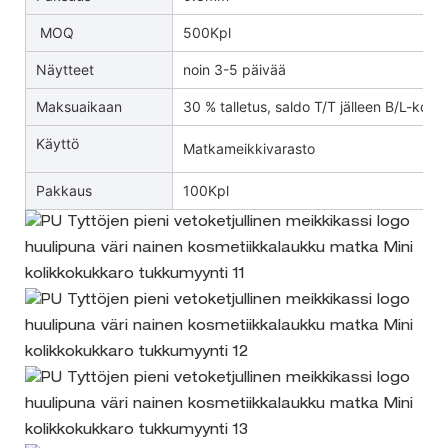
MOQ
500Kpl
Näytteet
noin 3-5 päivää
Maksuaikaan
30 % talletus, saldo T/T jälleen B/L-kopio
Käyttö
Matkameikkivarasto
Pakkaus
100Kpl