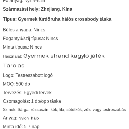
Fő anyag:
Nylon+háló
Származási hely: Zhejiang, Kína
Típus:
Gyermek fürdőruha hálós crossbody táska
Bélés anyaga: Nincs
Fogantyú/szíj típusa: Nincs
Minta típusa: Nincs
Használat:
Gyermek strand kagyló játék
Tárolás
Logo: Testreszabott logó
MOQ: 500 db
Tervezés: Egyedi tervek
Csomagolás: 1 db/opp táska
Színek:
Sárga, rózsaszín, kék, lila, sötétkék, zöld vagy testreszabás
Anyag:
Nylon+háló
Minta idő: 5-7 nap