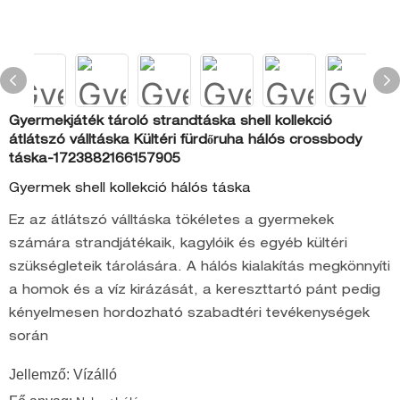
Gyermekjáték tároló strandtáska shell kollekció
átlátszó válltáska Kültéri fürdőruha hálós crossbody
táska-1723882166157905
Gyermek shell kollekció hálós táska
Ez az átlátszó válltáska tökéletes a gyermekek
számára strandjátékaik, kagylóik és egyéb kültéri
szükségleteik tárolására. A hálós kialakítás megkönnyíti
a homok és a víz kirázását, a kereszttartó pánt pedig
kényelmesen hordozható szabadtéri tevékenységek
során
Jellemző: Vízálló