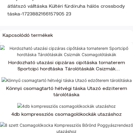
Kapcsolódó termékek
Hordozható utazási cipzáras cipőtáska tornaterem
Sportcipő hordtáska Tárolótáskák Csizmák
Csomagolótáskák
Könnyű csomagtartó hétvégi táska Utazó edzőterem
tárolótáska
4db kompressziós csomagolókockák utazáshoz