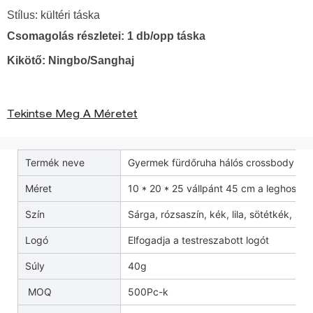
Stílus: kültéri táska
Csomagolás részletei: 1 db/opp táska
Kikötő: Ningbo/Sanghaj
Tekintse Meg A Méretet
Termék neve
Gyermek fürdőruha hálós crossbody tás
Méret
10 * 20 * 25 vállpánt 45 cm a leghossz
Szín
Sárga, rózsaszín, kék, lila, sötétkék, zöl
Logó
Elfogadja a testreszabott logót
Súly
40g
MOQ
500Pc-k