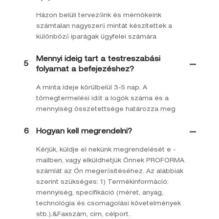
Házon belüli tervezőink és mérnökeink
számtalan nagyszerű mintát készítettek a
különböző iparágak ügyfelei számára
Mennyi ideig tart a testreszabási
5
folyamat a befejezéshez?
A minta ideje körülbelül 3-5 nap. A
tömegtermelési időt a logók száma és a
mennyiség összetettsége határozza meg
6
Hogyan kell megrendelni?
Kérjük, küldje el nekünk megrendelését e -
mailben, vagy elküldhetjük Önnek PROFORMA
számlát az Ön megerősítéséhez. Az alábbiak
szerint szükséges: 1) Termékinformáció:
mennyiség, specifikáció (méret, anyag,
technológia és csomagolási követelmények
stb.).&Faxszám, cím, célport.