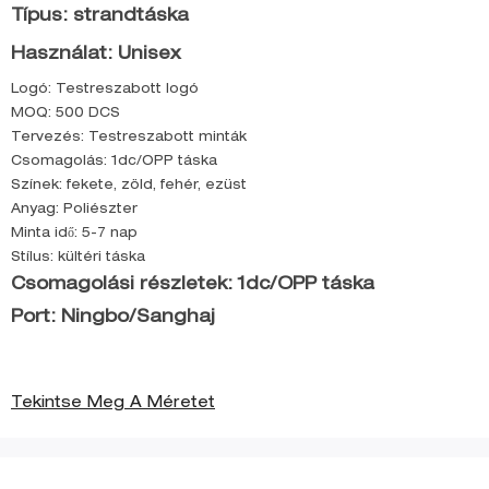
Típus: strandtáska
Használat: Unisex
Logó: Testreszabott logó
MOQ: 500 DCS
Tervezés: Testreszabott minták
Csomagolás: 1dc/OPP táska
Színek: fekete, zöld, fehér, ezüst
Anyag: Poliészter
Minta idő: 5-7 nap
Stílus: kültéri táska
Csomagolási részletek: 1dc/OPP táska
Port: Ningbo/Sanghaj
Tekintse Meg A Méretet