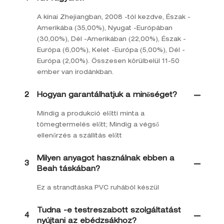
A kínai Zhejiangban, 2008 -tól kezdve, Észak -
Amerikába (35,00%), Nyugat -Európában
(30,00%), Dél -Amerikában (22,00%), Észak -
Európa (6,00%), Kelet -Európa (5,00%), Dél -
Európa (2,00%). Összesen körülbelül 11-50
ember van irodánkban.
2
Hogyan garantálhatjuk a minőséget?
Mindig a produkció előtti minta a
tömegtermelés előtt; Mindig a végső
ellenőrzés a szállítás előtt
Milyen anyagot használnak ebben a
3
Beah táskában?
Ez a strandtáska PVC ruhából készül
Tudna -e testreszabott szolgáltatást
4
nyújtani az ebédzsákhoz?