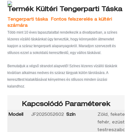
Termék
Kültéri Tengerparti Táska
Tengerparti táska Fontos felszerelés a kültéri
számára
Több mint 10 éves tapasztalattal rendelkezik a divatiparban, a színes
lézeres vízálló táskánkat úgy terveztük, hogy könnyedén átmenetet
kapjon a száraz tengerparti alapanyagokról. Maradjon szervezett és
stílusos ezzel a sokoldalú kereszttestű, egy vállos táskával.
Bemutatjuk a végső strandot alapvető! Színes lézeres vízálló táskánk
kiválóan alkalmas nedves és száraz tárgyak külön tárolására. A
kereszttest kialakításával kényelmes és stílusos minden úszási
kalandhoz.
Kapcsolódó Paraméterek
Modell
JF2025052602
Szín
Zöld, fekete,
fehér, ezüst v
testreszabott