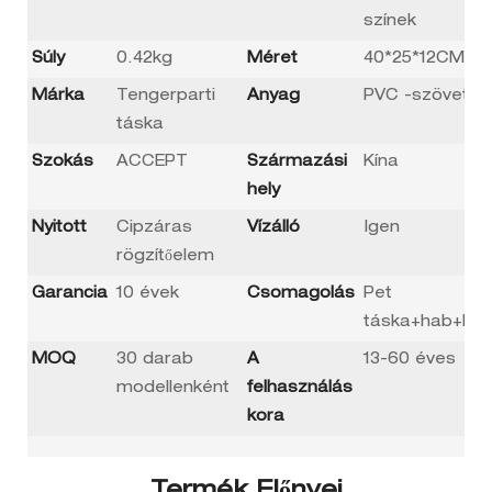
színek
Súly
0.42kg
Méret
40*25*12CM
Márka
Tengerparti
Anyag
PVC -szövet
táska
Szokás
ACCEPT
Származási
Kína
hely
Nyitott
Cipzáras
Vízálló
Igen
rögzítőelem
Garancia
10 évek
Csomagolás
Pet
táska+hab+kar
MOQ
30 darab
A
13-60 éves
modellenként
felhasználás
kora
Termék Előnyei