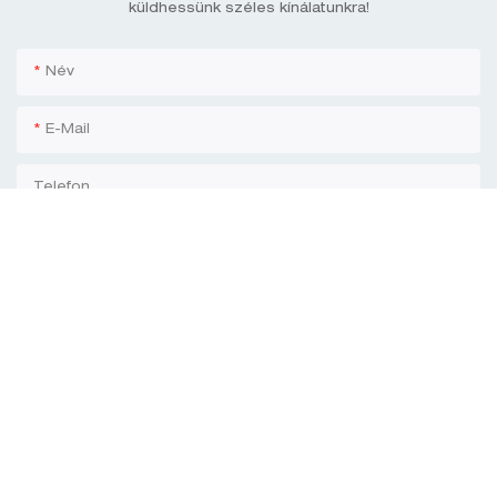
küldhessünk széles kínálatunkra!
Név
E-Mail
Telefon
Cégnév
Tartalom
Küldje El Most