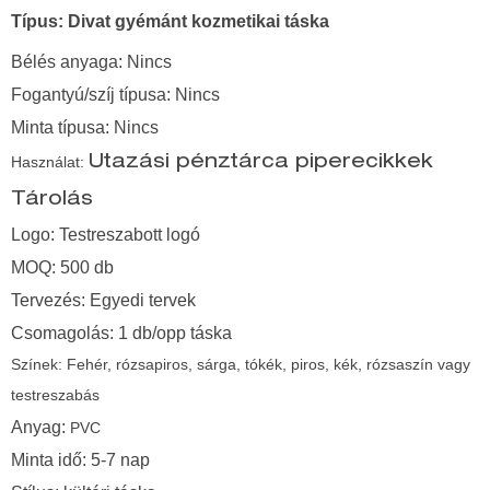
Típus:
Divat gyémánt kozmetikai táska
Bélés anyaga: Nincs
Fogantyú/szíj típusa: Nincs
Minta típusa: Nincs
Használat:
Utazási pénztárca piperecikkek
Tárolás
Logo: Testreszabott logó
MOQ: 500 db
Tervezés: Egyedi tervek
Csomagolás: 1 db/opp táska
Színek:
Fehér, rózsapiros, sárga, tókék, piros, kék, rózsaszín vagy
testreszabás
Anyag:
PVC
Minta idő: 5-7 nap