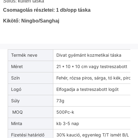
Stílus: kültéri táska
Csomagolás részletei: 1 db/opp táska
Kikötő: Ningbo/Sanghaj
Termék neve
Divat gyémánt kozmetikai táska
Méret
21 * 10 * 10 cm vagy testreszabott
Szín
Fehér, rózsa piros, sárga, tó kék, piros,
Logó
Elfogadja a testreszabott logót
Súly
73g
MOQ
500Pc-k
Minta
kb 3-5 nap
Fizetési határidő
30% kaució, egyenleg T/T ismét B/L pé