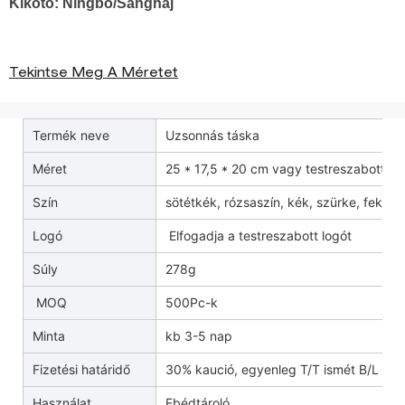
Kikötő: Ningbo/Sanghaj
Tekintse Meg A Méretet
Termék neve
Uzsonnás táska
Méret
25 * 17,5 * 20 cm vagy testreszabott
Szín
sötétkék, rózsaszín, kék, szürke, fekete, 
Logó
Elfogadja a testreszabott logót
Súly
278g
MOQ
500Pc-k
Minta
kb 3-5 nap
Fizetési határidő
30% kaució, egyenleg T/T ismét B/L pé
Használat
Ebédtároló