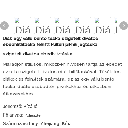
Diák egy vállú bento táska szigetelt divatos
ebédhűtőtáska felnőtt kültéri piknik jégtáska
szigetelt divatos ebédhűtőtáska
Maradjon stílusos, miközben hűvösen tartja az ebédet
ezzel a szigetelt divatos ebédhűtőtáskával. Tökéletes
diákok és felnőttek számára, ez az egy vállú bento
táska ideális szabadtéri piknikekhez és útközbeni
étkezésekhez
Jellemző: Vízálló
Fő anyag:
Poliészter
Származási hely: Zhejiang, Kína