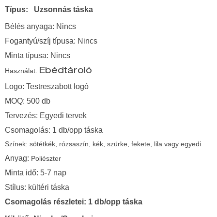
Típus:
Uzsonnás táska
Bélés anyaga: Nincs
Fogantyú/szíj típusa: Nincs
Minta típusa: Nincs
Használat:
Ebédtároló
Logo: Testreszabott logó
MOQ: 500 db
Tervezés: Egyedi tervek
Csomagolás: 1 db/opp táska
Színek: sötétkék, rózsaszín, kék, szürke, fekete, lila vagy egyedi
Anyag:
Poliészter
Minta idő: 5-7 nap
Stílus: kültéri táska
Csomagolás részletei: 1 db/opp táska