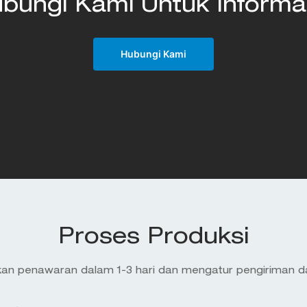
ungi Kami Untuk Informas
Hubungi Kami
Proses Produksi
n penawaran dalam 1-3 hari dan mengatur pengiriman da