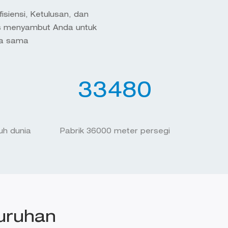
siensi, Ketulusan, dan
us menyambut Anda untuk
ja sama
35520
ruh dunia
Pabrik 36000 meter persegi
uruhan