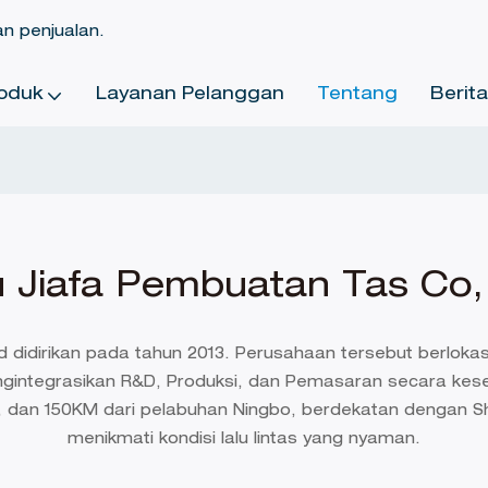
an penjualan.
oduk
Layanan Pelanggan
Tentang
Berit
u Jiafa Pembuatan Tas Co,
 didirikan pada tahun 2013. Perusahaan tersebut berlokasi d
gintegrasikan R&D, Produksi, dan Pemasaran secara kese
i, dan 150KM dari pelabuhan Ningbo, berdekatan dengan S
menikmati kondisi lalu lintas yang nyaman.