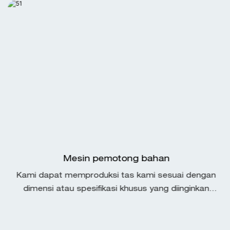
Mesin pemotong bahan
Kami dapat memproduksi tas kami sesuai dengan
dimensi atau spesifikasi khusus yang diinginkan
pelanggan kami. Kami dapat menangani produksi
tas datar, tas gusseted, tas ukuran standar, tas
pegangan berbentuk oval dan tas lainnya yang