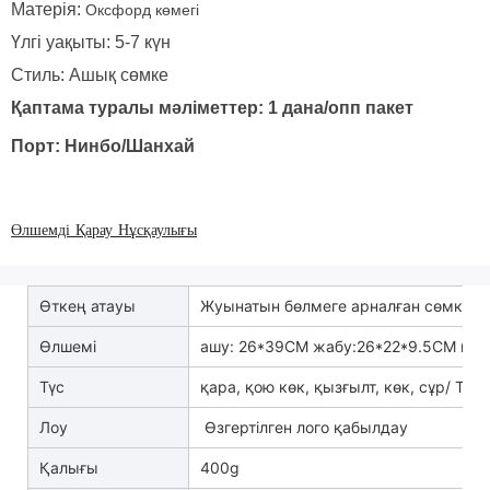
Матерія:
Оксфорд көмегі
Үлгі уақыты: 5-7 күн
Стиль: Ашық сөмке
Қаптама туралы мәліметтер: 1 дана/опп пакет
Порт: Нинбо/Шанхай
Өлшемді Қарау Нұсқаулығы
Өткең атауы
Жуынатын бөлмеге арналған сөмке
Өлшемі
ашу: 26*39CM жабу:26*22*9.5CM нем
Түс
қара, қою көк, қызғылт, көк, сұр/ Таң
Лоу
Өзгертілген лого қабылдау
Қалығы
400g