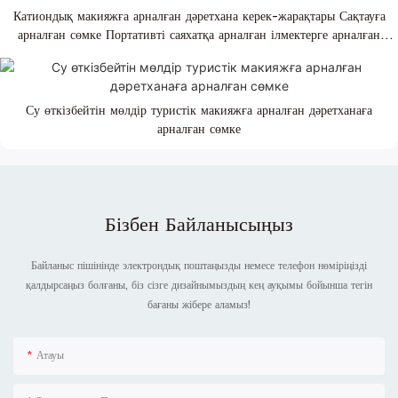
Катиондық макияжға арналған дәретхана керек-жарақтары Сақтауға
арналған сөмке Портативті саяхатқа арналған ілмектерге арналған
дәретхана сөмкесі
Су өткізбейтін мөлдір туристік макияжға арналған дәретханаға
арналған сөмке
Бізбен Байланысыңыз
Байланыс пішінінде электрондық поштаңызды немесе телефон нөміріңізді
қалдырсаңыз болғаны, біз сізге дизайнымыздың кең ауқымы бойынша тегін
бағаны жібере аламыз!
Атауы