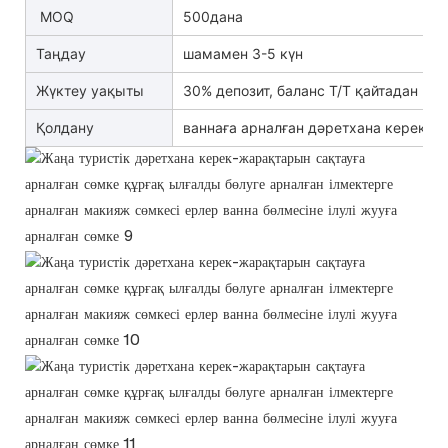
MOQ
500дана
Таңдау
шамамен 3-5 күн
Жүктеу уақыты
30% депозит, баланс T/T қайтадан B/L
Қолдану
ваннаға арналған дәретхана керек-ж