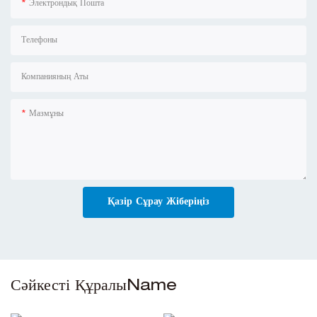
Электрондық Пошта
Телефоны
Компанияның Аты
Мазмұны
Қазір Сұрау Жіберіңіз
Сәйкесті ҚұралыName