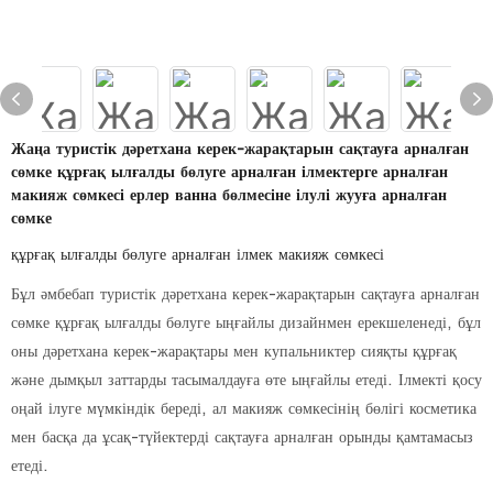
Жаңа туристік дәретхана керек-жарақтарын сақтауға арналған
сөмке құрғақ ылғалды бөлуге арналған ілмектерге арналған
макияж сөмкесі ерлер ванна бөлмесіне ілулі жууға арналған
сөмке
құрғақ ылғалды бөлуге арналған ілмек макияж сөмкесі
Бұл әмбебап туристік дәретхана керек-жарақтарын сақтауға арналған
сөмке құрғақ ылғалды бөлуге ыңғайлы дизайнмен ерекшеленеді, бұл
оны дәретхана керек-жарақтары мен купальниктер сияқты құрғақ
және дымқыл заттарды тасымалдауға өте ыңғайлы етеді. Ілмекті қосу
оңай ілуге ​​мүмкіндік береді, ал макияж сөмкесінің бөлігі косметика
мен басқа да ұсақ-түйектерді сақтауға арналған орынды қамтамасыз
етеді.