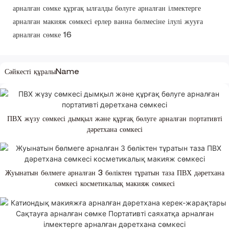
Сәйкесті құралыName
ПВХ жүзу сөмкесі дымқыл және құрғақ бөлуге арналған портативті
дәретхана сөмкесі
Жуынатын бөлмеге арналған 3 бөліктен тұратын таза ПВХ дәретхана
сөмкесі косметикалық макияж сөмкесі