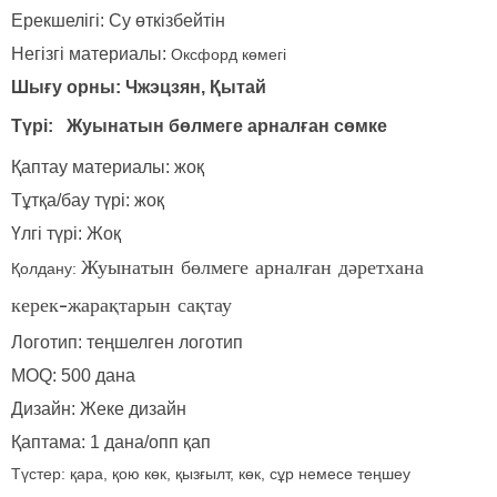
Ерекшелігі: Су өткізбейтін
Негізгі материалы:
Оксфорд көмегі
Шығу орны: Чжэцзян, Қытай
Түрі:
Жуынатын бөлмеге арналған сөмке
Қаптау материалы: жоқ
Тұтқа/бау түрі: жоқ
Үлгі түрі: Жоқ
Қолдану:
Жуынатын бөлмеге арналған дәретхана
керек-жарақтарын сақтау
Логотип: теңшелген логотип
MOQ: 500 дана
Дизайн: Жеке дизайн
Қаптама: 1 дана/опп қап
Түстер: қара, қою көк, қызғылт, көк, сұр немесе теңшеу