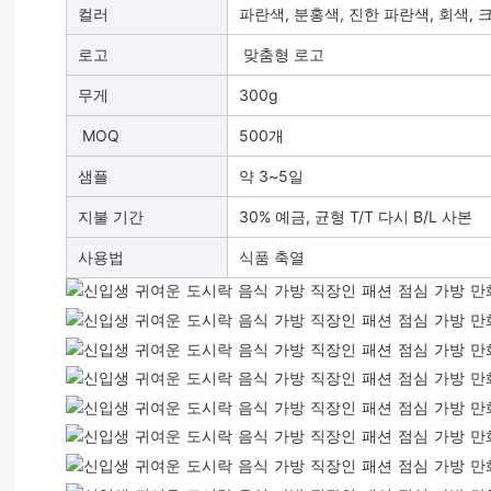
컬러
파란색, 분홍색, 진한 파란색, 회색,
로고
맞춤형 로고
무게
300g
MOQ
500개
샘플
약 3~5일
지불 기간
30% 예금, 균형 T/T 다시 B/L 사본
사용법
식품 축열