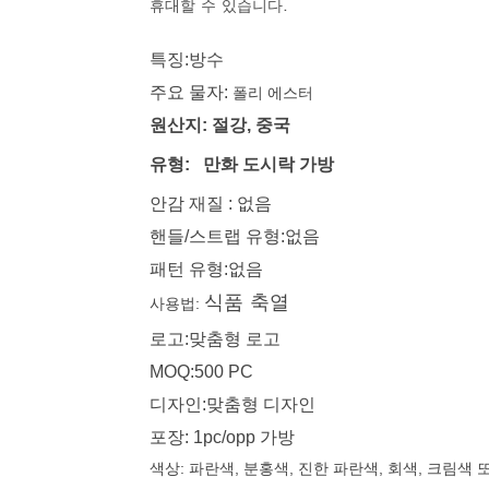
휴대할 수 있습니다.
특징:방수
주요 물자:
폴리 에스터
원산지: 절강, 중국
유형:
만화 도시락 가방
안감 재질 : 없음
핸들/스트랩 유형:없음
패턴 유형:없음
사용법:
식품 축열
로고:맞춤형 로고
MOQ:500 PC
디자인:맞춤형 디자인
포장: 1pc/opp 가방
색상: 파란색, 분홍색, 진한 파란색, 회색, 크림색