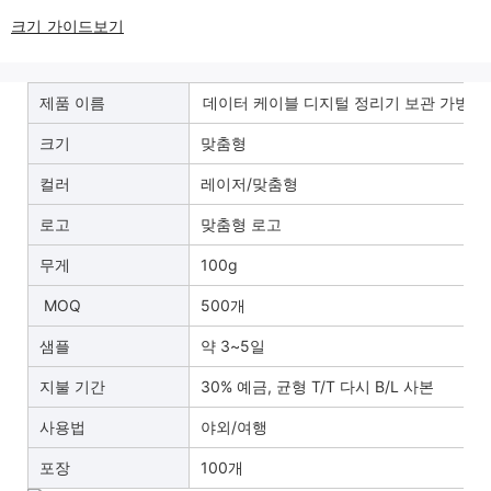
크기 가이드보기
제품 이름
데이터 케이블 디지털 정리기 보관 가방
크기
맞춤형
컬러
레이저/맞춤형
로고
맞춤형 로고
무게
100g
MOQ
500개
샘플
약 3~5일
지불 기간
30% 예금, 균형 T/T 다시 B/L 사본
사용법
야외/여행
포장
100개