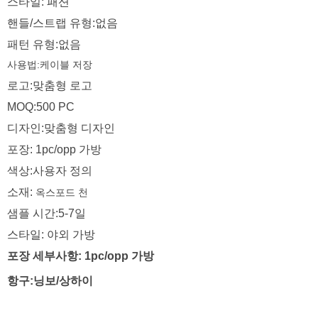
스타일: 패션
핸들/스트랩 유형:없음
패턴 유형:없음
사용법:케이블
저장
로고:맞춤형 로고
MOQ:500 PC
디자인:맞춤형 디자인
포장: 1pc/opp 가방
색상:사용자 정의
소재:
옥스포드 천
샘플 시간:5-7일
스타일: 야외 가방
포장 세부사항: 1pc/opp 가방
항구:닝보/상하이