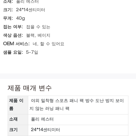
소재:
폴리 에스터
크기:
24*14센티미터
무게:
40g
접는 여부:
접을 수 있는
색상 옵션:
블랙, 베이지
OEM 서비스:
네, 할 수 있어요
샘플 요일:
5-7일
제품 매개 변수
제품 이
야외 밀착형 스포츠 패니 팩 방수 도난 방지 보이
름
지 않는 러닝 패니 팩
소재
폴리 에스터
크기
24*14센티미터