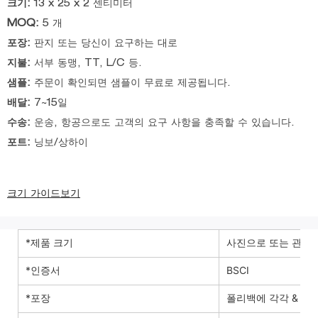
크기:
13 x 25 x 2 센티미터
MOQ:
5 개
포장:
판지 또는 당신이 요구하는 대로
지불:
서부 동맹, TT, L/C 등.
샘플:
주문이 확인되면 샘플이 무료로 제공됩니다.
배달:
7~15일
수송:
운송, 항공으로도 고객의 요구 사항을 충족할 수 있습니다.
포트:
닝보/상하이
크기 가이드보기
*제품 크기
사진으로 또는 관례
*인증서
BSCI
*포장
폴리백에 각각 & 맞