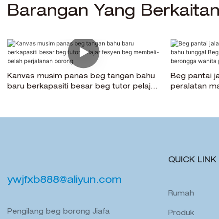
Barangan Yang Berkaita
Kanvas musim panas beg tangan bahu
Beg pantai j
baru berkapasiti besar beg tutor pelajar
peralatan m
fesyen beg membeli-belah perjalanan
tote penyimp
borong
berongga wa
QUICK LINK
ywjfxb888@aliyun.com
Rumah
Pengilang beg borong Jiafa
Produk