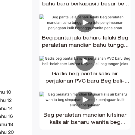
bahu baru berkapasiti besar beg
tutor pelajar fesyen beg membeli-
belah perjalanan borong
Beg pantai jala baharu lelaki Beg
peralatan mandian bahu tunggal
Beg tote penyimpanan penjagaan
kulit berongga wanita perjalanan
Gadis beg pantai kalis air
perjalanan PVC baru Beg beli-
belah tote lutsinar fesyen Jeli beg
tangan jelas
Beg peralatan mandian lutsinar
kalis air baharu wanita beg
simpanan kosmetik penjagaan