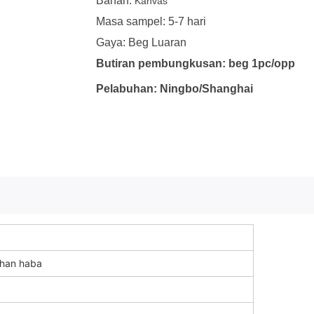
Bahan:
Kanvas
Masa sampel: 5-7 hari
Gaya: Beg Luaran
Butiran pembungkusan: beg 1pc/opp
Pelabuhan: Ningbo/Shanghai
ahan haba