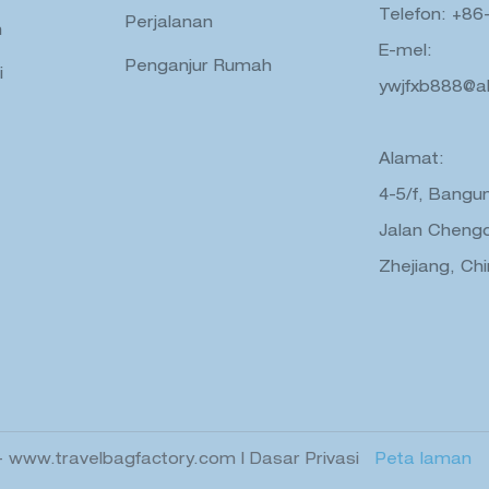
Telefon: +86
Perjalanan
n
E-mel:
Penganjur Rumah
i
ywjfxb888@a
Alamat:
4-5/f, Bangu
Jalan Chengd
Zhejiang, Ch
-
www.travelbagfactory.com
|
Dasar Privasi
Peta laman