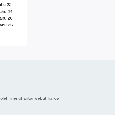
kulit silinder perjalanan
boleh menghantar sebut harga