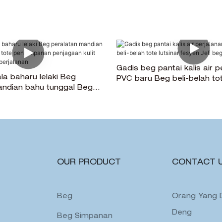
n
Gadis beg pantai kalis air p
ala baharu lelaki Beg
PVC baru Beg beli-belah tot
andian bahu tunggal Beg
fesyen Jeli beg tangan jela
anan penjagaan kulit
nita perjalanan
OUR PRODUCT
CONTACT 
Beg
Orang Yang Di
Deng
Beg Simpanan