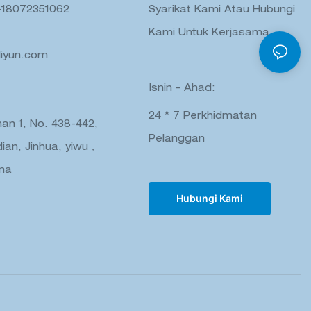
-18072351062
Syarikat Kami Atau Hubungi
Kami Untuk Kerjasama.
liyun.com
Isnin - Ahad:
24 * 7 Perkhidmatan
nan 1, No. 438-442,
Pelanggan
ian, Jinhua, yiwu，
ina
Hubungi Kami