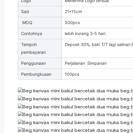
Logo
Menerima Logo tersuai
Saiz
21*15cm
MOQ
500pcs
Contohnya
lebih kurang 3-5 hari
Tempoh
Deposit 30%, baki T/T lagi salinan 
pembayaran
Penggunaan
Perjalanan Simpanan
Pembungkusan
100pcs