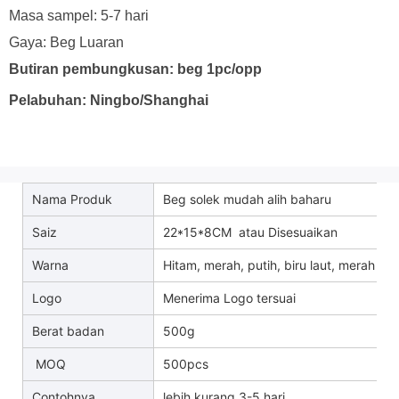
Masa sampel: 5-7 hari
Gaya: Beg Luaran
Butiran pembungkusan: beg 1pc/opp
Pelabuhan: Ningbo/Shanghai
Nama Produk
Beg solek mudah alih baharu
Saiz
22*15*8CM
atau Disesuaikan
Warna
Hitam, merah, putih, biru laut, merah j
Logo
Menerima Logo tersuai
Berat badan
500g
MOQ
500pcs
Contohnya
lebih kurang 3-5 hari