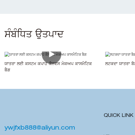
ਸੰਬੰਧਿਤ ਉਤਪਾਦ
ਯਾਤਰਾ ਲਈ ਕਸਟਮ ਕਪਾਹ ਕੈਨਵਸ ਮੇਕਅਪ ਕਾਸਮੈਟਿਕ
ਲਟਕਦਾ ਯਾਤਰਾ ਬੈ
ਬੈਗ
QUICK LINK
ywjfxb888@aliyun.com