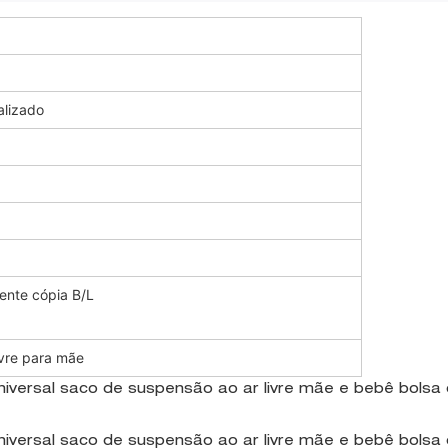
alizado
ente cópia B/L
vre para mãe