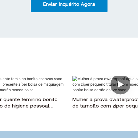
Enviar Inquérito Agora
 quente feminino bonito
Mulher à prova dwaterproo
o de higiene pessoal
de tampão com zíper peque
per bolsa de maquiagem de
batom moeda saco menina
a padrão moeda bolsa
bolsa cartão chave saco