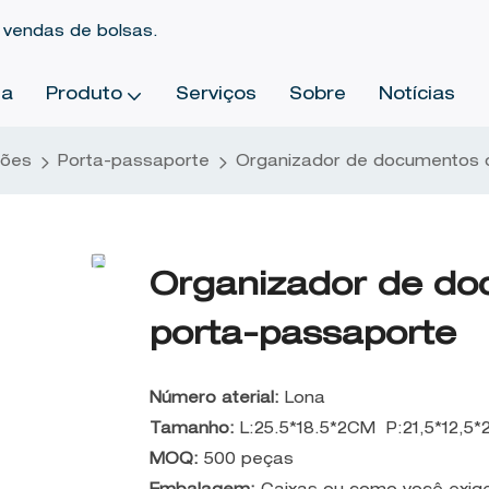
 vendas de bolsas.
sa
Produto
Serviços
Sobre
Notícias
tões
Porta-passaporte
Organizador de documentos 
Organizador de do
porta-passaporte
Número aterial:
Lona
Tamanho:
L:25.5*18.5*2CM P:21,5*12,5
MOQ:
500 peças