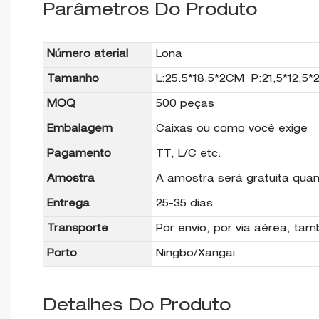
Parâmetros Do Produto
Número aterial
Lona
Tamanho
L:25.5*18.5*2CM P:21,5*12,5
MOQ
500 peças
Embalagem
Caixas ou como você exige
Pagamento
TT, L/C etc.
Amostra
A amostra será gratuita quan
Entrega
25-35 dias
Transporte
Por envio, por via aérea, ta
Porto
Ningbo/Xangai
Detalhes Do Produto