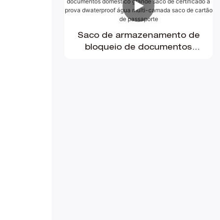
chave saco
Saco de armazenamento de
bloqueio de documentos
doméstico grande saco de
certificado à prova dwaterproof
água multi-camada saco de
cartão de passaporte