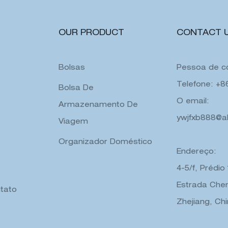
OUR PRODUCT
CONTACT 
Bolsas
Pessoa de co
Telefone: +
Bolsa De
O email:
Armazenamento De
ywjfxb888@a
Viagem
Organizador Doméstico
Endereço:
4-5/f, Prédio
Estrada Chen
tato
Zhejiang, Ch