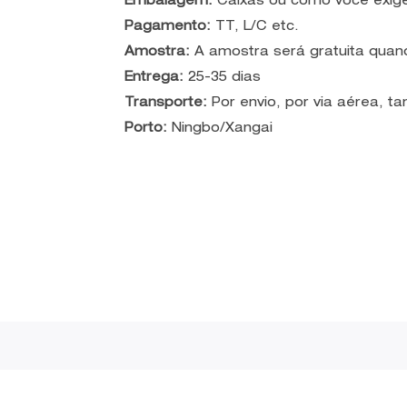
Embalagem:
Caixas ou como você exig
Pagamento:
TT, L/C etc.
Amostra:
A amostra será gratuita quan
Entrega:
25-35 dias
Transporte:
Por envio, por via aérea, 
Porto:
Ningbo/Xangai