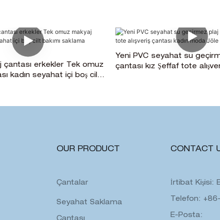
Yeni PVC seyahat su geçirm
aj çantası erkekler Tek omuz
çantası kız Şeffaf tote alışve
ı kadın seyahat içi boş cilt
kadın moda Jöle şeffaf çant
ma çantası
OUR PRODUCT
CONTACT 
Çantalar
İrtibat Kişisi
Telefon: +86
Seyahat Saklama
E-Posta:
Çantası