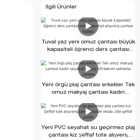
İlgili Ürünler
Tuval yaz yeni omuz çantası büyük
kapasiteli öğrenci ders çantası
moda seyahat alışveriş çantası
toptan
Yeni örgü plaj çantası erkekler Tek
omuz makyaj çantası kadın
seyahat içi boş cilt bakımı saklama
çantası
Yeni PVC seyahat su geçirmez plaj
çantası kız Şeffaf tote alışveriş