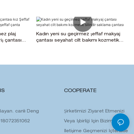
ez plaj
Kadın yeni su geçirmez şeffaf makyaj
riş çantası
çantası seyahat cilt bakımı kozmetik
a
silindir saklama çantası
US
COOPERATE
: Bayan. canlı Deng
Şirketimizi Ziyaret Etmenizi
-18072351062
Veya Işbirliği Için Bizimle
Iletişime Geçmenizi Içtenlikle