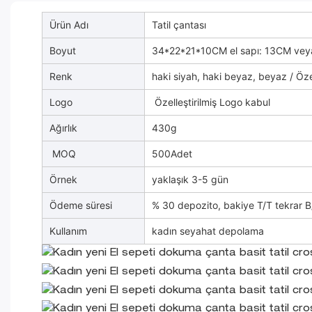
Ürün Adı
Tatil çantası
Boyut
34*22*21*10CM el sapı: 13CM veya 
Renk
haki siyah, haki beyaz, beyaz / Özel
Logo
Özelleştirilmiş Logo kabul
Ağırlık
430g
MOQ
500Adet
Örnek
yaklaşık 3-5 gün
Ödeme süresi
% 30 depozito, bakiye T/T tekrar B
Kullanım
kadın seyahat depolama