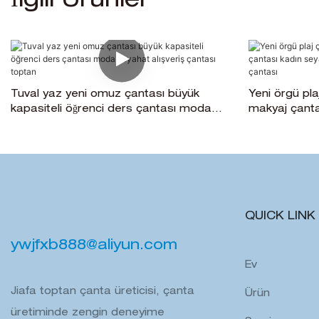
İlgili Ürünler
Tuval yaz yeni omuz çantası büyük
Yeni örgü pl
kapasiteli öğrenci ders çantası moda
makyaj çantas
seyahat alışveriş çantası toptan
bakımı sakla
QUICK LINK
ywjfxb888@aliyun.com
Ev
Jiafa toptan çanta üreticisi, çanta
Ürün
üretiminde zengin deneyime