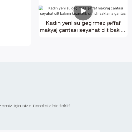
çantası kadın moda Jöle şeffaf
çanta
Kadın yeni su geçirmez şeffaf
makyaj çantası seyahat cilt bakımı
kozmetik silindir saklama çantası
miz için size ücretsiz bir teklif