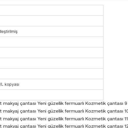
eştirilmiş
/L kopyası