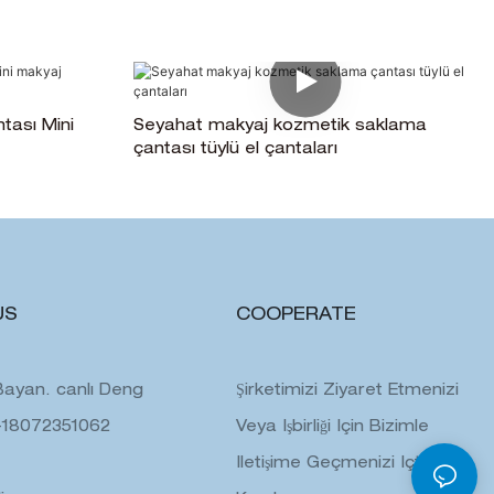
tası Mini
Seyahat makyaj kozmetik saklama
çantası tüylü el çantaları
US
COOPERATE
: Bayan. canlı Deng
Şirketimizi Ziyaret Etmenizi
-18072351062
Veya Işbirliği Için Bizimle
Iletişime Geçmenizi Içtenlikle