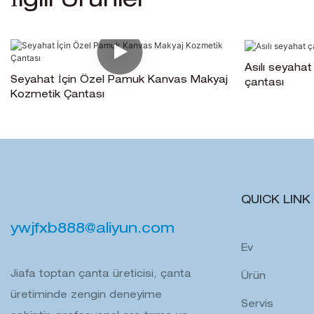
İlgili Ürünler
Asılı seyahat
Seyahat İçin Özel Pamuk Kanvas Makyaj
çantası
Kozmetik Çantası
QUICK LINK
ywjfxb888@aliyun.com
Ev
Jiafa toptan çanta üreticisi, çanta
Ürün
üretiminde zengin deneyime
Servis