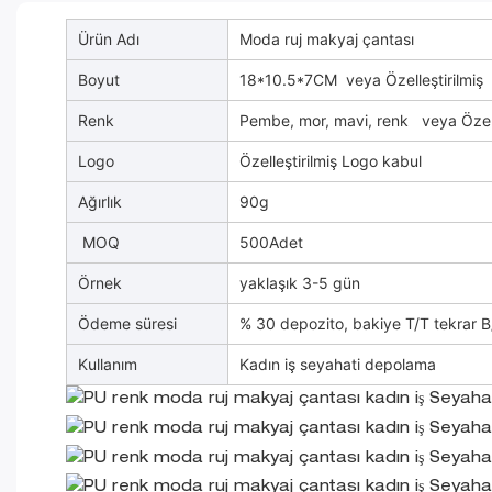
Ürün Adı
Moda ruj makyaj çantası
Boyut
18*10.5*7CM
veya Özelleştirilmiş
Renk
Pembe, mor, mavi, renk
veya Özell
Logo
Özelleştirilmiş Logo kabul
Ağırlık
90g
MOQ
500Adet
Örnek
yaklaşık 3-5 gün
Ödeme süresi
% 30 depozito, bakiye T/T tekrar B
Kullanım
Kadın iş seyahati depolama