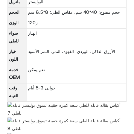
البوليستر
ماتريل
حجم مفتوح: 40*40 سم، مقاس الطي: 8*8.5 سم
الحجم
ز120
الوزن
انهيار
سواء
للطي
الأزرق الداكن، الوردي، القهوة، النمر، النمر الأسود
خيار
اللون
نعم يمكن
خدمة
OEM
حوالي 3-5 أيام
وقت
العينة