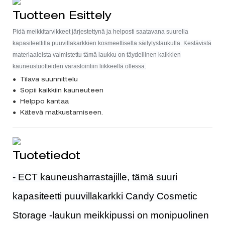
Tuotteen Esittely
Pidä meikkitarvikkeet järjestettynä ja helposti saatavana suurella
kapasiteettilla puuvillakarkkien kosmeettisella säilytyslaukulla. Kestävistä
materiaaleista valmistettu tämä laukku on täydellinen kaikkien
kauneustuotteiden varastointiin liikkeellä ollessa.
● Tilava suunnittelu
● Sopii kaikkiin kauneuteen
● Helppo kantaa
● Kätevä matkustamiseen.
Tuotetiedot
-
ECT kauneusharrastajille, tämä suuri
kapasiteetti puuvillakarkki Candy Cosmetic
Storage -laukun meikkipussi on monipuolinen