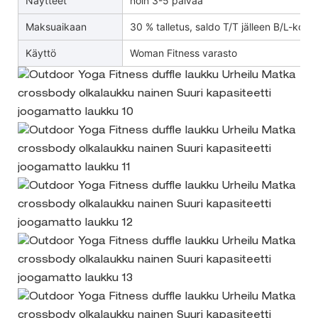
Näytteet
noin 3-5 päivää
Maksuaikaan
30 % talletus, saldo T/T jälleen B/L-kopio
Käyttö
Woman Fitness varasto