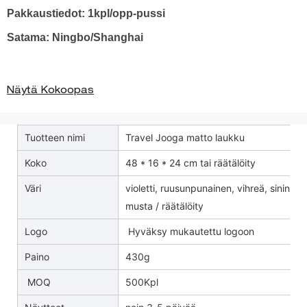
Pakkaustiedot: 1kpl/opp-pussi
Satama: Ningbo/Shanghai
Näytä Kokoopas
Tuotteen nimi
Travel Jooga matto laukku
Koko
48 * 16 * 24 cm tai räätälöity
Väri
violetti, ruusunpunainen, vihreä, sinine
musta / räätälöity
Logo
Hyväksy mukautettu logoon
Paino
430g
MOQ
500Kpl