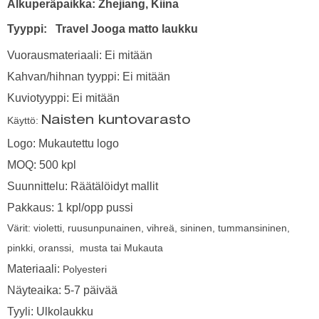
Alkuperäpaikka: Zhejiang, Kiina
Tyyppi:
Travel Jooga matto laukku
Vuorausmateriaali: Ei mitään
Kahvan/hihnan tyyppi: Ei mitään
Kuviotyyppi: Ei mitään
Käyttö:
Naisten kuntovarasto
Logo: Mukautettu logo
MOQ: 500 kpl
Suunnittelu: Räätälöidyt mallit
Pakkaus: 1 kpl/opp pussi
Värit: violetti, ruusunpunainen, vihreä, sininen, tummansininen,
pinkki, oranssi, musta tai Mukauta
Materiaali:
Polyesteri
Näyteaika: 5-7 päivää
Tyyli: Ulkolaukku