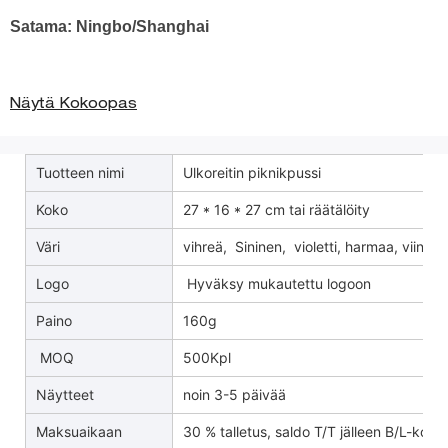
Satama: Ningbo/Shanghai
Näytä Kokoopas
Tuotteen nimi
Ulkoreitin piknikpussi
Koko
27 * 16 * 27 cm tai räätälöity
Väri
vihreä, Sininen, violetti, harmaa, viininp
Logo
Hyväksy mukautettu logoon
Paino
160g
MOQ
500Kpl
Näytteet
noin 3-5 päivää
Maksuaikaan
30 % talletus, saldo T/T jälleen B/L-kopio