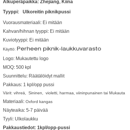
Alkuperäpaikka: Zhejiang, Kiina
Tyyppi:
Ulkoreitin piknikpussi
Vuorausmateriaali: Ei mitään
Kahvan/hihnan tyyppi: Ei mitään
Kuviotyyppi: Ei mitään
Käyttö:
Perheen piknik-laukkuvarasto
Logo: Mukautettu logo
MOQ: 500 kpl
Suunnittelu: Räätälöidyt mallit
Pakkaus: 1 kpl/opp pussi
Värit: vihreä, Sininen, violetti, harmaa, viininpunainen tai Mukauta
Materiaali:
Oxford kangas
Näyteaika: 5-7 päivää
Tyyli: Ulkolaukku
Pakkaustiedot: 1kpl/opp-pussi