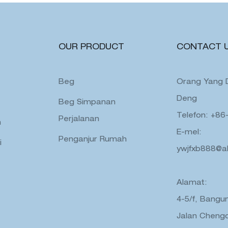
OUR PRODUCT
CONTACT 
Beg
Orang Yang Di
Deng
Beg Simpanan
Telefon: +86
Perjalanan
n
E-mel:
Penganjur Rumah
i
ywjfxb888@a
Alamat:
4-5/f, Bangu
Jalan Chengd