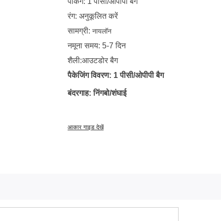
पैकिंग: 1 पीसी/ओपीपी बैग
रंग: अनुकूलित करें
सामग्री:
नायलॉन
नमूना समय: 5-7 दिन
शैली:आउटडोर बैग
पैकेजिंग विवरण: 1 पीसी/ओपीपी बैग
बंदरगाह: निंगबो/शंघाई
आकार गाइड देखें