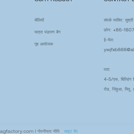
OUR PRODUCT
CONTACT 
थैलियों
संपर्क व्यक्ति: सुश्री
फ़ोन: +86-18
यात्रा भंडारण बैग
ई-मेल:
गृह आयोजक
ywjfxb888@a
पता:
4-5/एफ, बिल्डिंग
रोड, जिंहुआ, यिवू, 
bagfactory.com
|
गोपनीयता नीति
साइट मैप