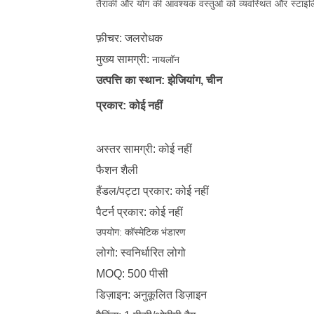
तैराकी और योग की आवश्यक वस्तुओं को व्यवस्थित और स्टाइल
फ़ीचर: जलरोधक
मुख्य सामग्री:
नायलॉन
उत्पत्ति का स्थान: झेजियांग, चीन
प्रकार: कोई नहीं
अस्तर सामग्री: कोई नहीं
फैशन शैली
हैंडल/पट्टा प्रकार: कोई नहीं
पैटर्न प्रकार: कोई नहीं
उपयोग:
कॉस्मेटिक भंडारण
लोगो: स्वनिर्धारित लोगो
MOQ: 500 पीसी
डिज़ाइन: अनुकूलित डिज़ाइन