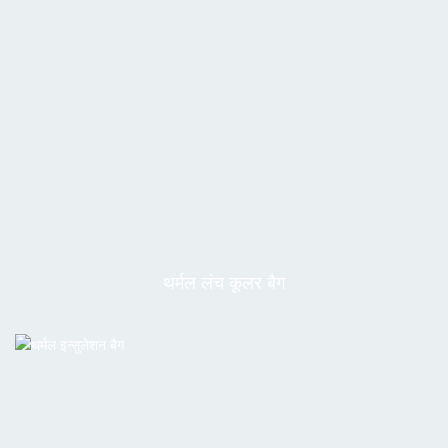
थर्मल लंच कूलर बैग