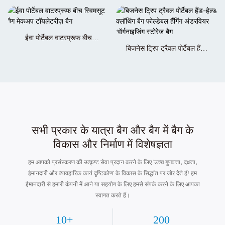
इनविजिबल क्लोज-फिटिंग एंटी-
बैग तैराकी बीच स्टोरेज बैग
थेफ्ट क्लोज-फिटिंग कमर बैग पुरुषों
और महिलाओं के लिए
ईवा पोर्टेबल वाटरप्रूफ बीच
स्विमसूट बैग मेकअप टॉयलेटरीज़
बिजनेस ट्रिप ट्रैवल पोर्टेबल हैंड-
बैग
हेल्ड क्लॉथिंग बैग फोल्डेबल हैंगिंग
अंडरवियर ऑर्गनाइजिंग स्टोरेज बैग
सभी प्रकार के यात्रा बैग और बैग में बैग के
विकास और निर्माण में विशेषज्ञता
हम आपको प्रसंस्करण की उत्कृष्ट सेवा प्रदान करने के लिए 'उच्च गुणवत्ता, दक्षता,
ईमानदारी और व्यावहारिक कार्य दृष्टिकोण' के विकास के सिद्धांत पर जोर देते हैं! हम
ईमानदारी से हमारी कंपनी में आने या सहयोग के लिए हमसे संपर्क करने के लिए आपका
स्वागत करते हैं।
10+
200