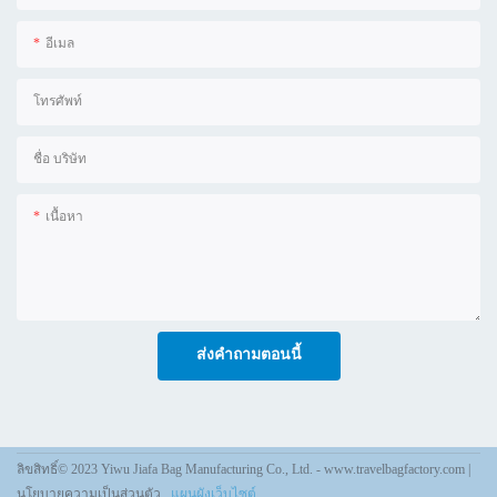
อีเมล
โทรศัพท์
ชื่อ บริษัท
เนื้อหา
ส่งคำถามตอนนี้
ลิขสิทธิ์© 2023 Yiwu Jiafa Bag Manufacturing Co., Ltd. -
www.travelbagfactory.com
|
นโยบายความเป็นส่วนตัว
แผนผังเว็บไซต์