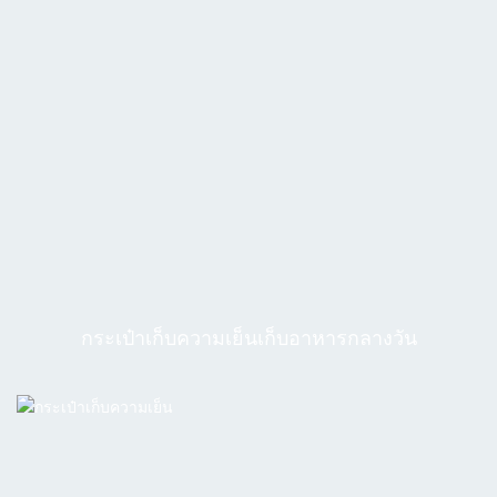
กระเป๋าเก็บความเย็นเก็บอาหารกลางวัน