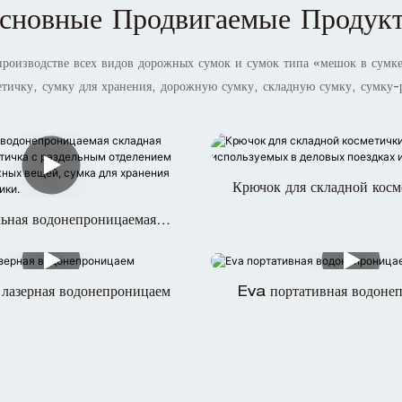
сновные Продвигаемые Продук
производстве всех видов дорожных сумок и сумок типа «мешок в сум
етичку, сумку для хранения, дорожную сумку, складную сумку, сумку-
Крючок для складной косм
мужчин, используемых в
ьная водонепроницаемая
поездках или на отд
я дорожная косметичка с
м отделением для сухих и
ещей, сумка для хранения
 лазерная водонепроницаем
Eva портативная водоне
ужской косметики.