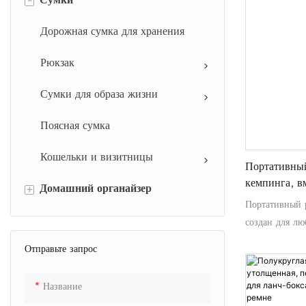
Сумки
Дорожная сумка для хранения
Рюкзак
Сумки для образа жизни
Поясная сумка
Кошельки и визитницы
Портативный
кемпинга, в
+
Домашний органайзер
хранения св
Портативный 
Сумка для хранения нижнего
создан для лю
белья
желающих сох
Отправьте запрос
холодными во 
большой вмес
Название
он идеально п