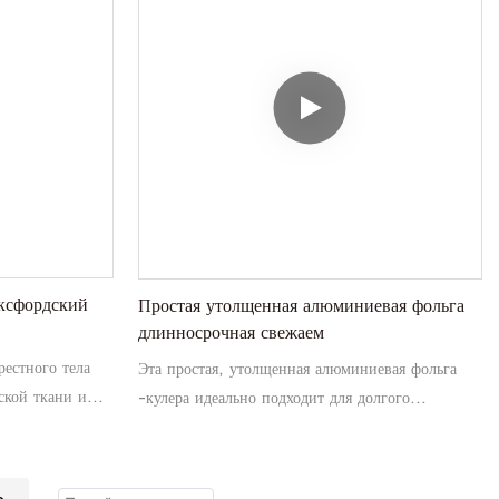
идеальным для переноса всего, что вам нужно
для расслабляющего опыта пикника
ксфордский
Простая утолщенная алюминиевая фольга
длинносрочная свежаем
рестного тела
Эта простая, утолщенная алюминиевая фольга
дской ткани и
-кулера идеально подходит для долгого
ку, чтобы
поддержания пищи в течение долгого времени.
теплой.
Его конструкция поперечного тела позволяет
а свежем
легко носить с собой, в то время как его