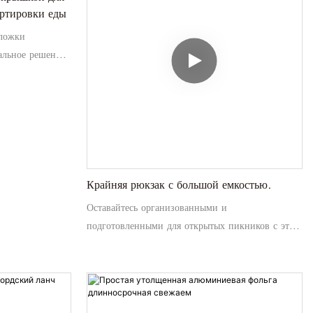
ортировки еды
на открытом воздухе или пикников.
бложки
альное решение
 еды с
, который
еспечивая при
. С помощью
нного интерьера
ашу еду свежей и
 работе, в школе
Крайняя рюкзак с большой емкостью.
Оставайтесь организованными и
подготовленными для открытых пикников с этим
рюкзаком большой емкости с теплоизоляцией
алюминиевой фольги, чтобы держать пищу и
напитки прохладной. Удобные отсеки для
хранения и прочный дизайн делают его