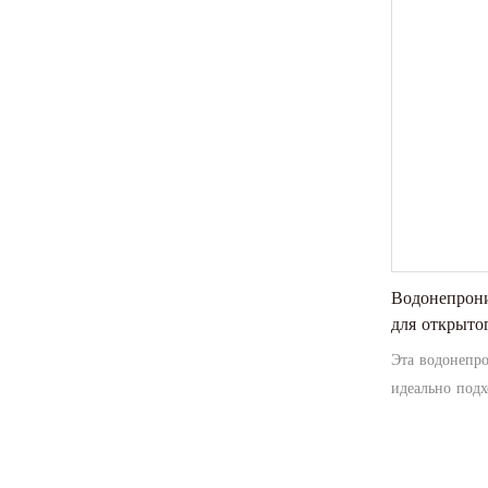
прозрачным ди
не только слу
эффективно хр
принадлежност
любого случая
Водонепрони
для открыто
Эта водонепр
идеально подх
хранения льда
достаточно пр
еду и напитки