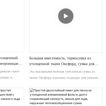
утолщенный
Большая вместимость, термосумка из
онепроницаемая
утолщенной ткани Оксфорд, сумка для
ника на
пикника, большая сумка для ланча «бенто»
 рюкзак-ланч-
Эта высококачественная утепленная сумка из
кников и
ткани Оксфорд идеально подходит для пикников
духе. Он
и обедов. Благодаря большой вместимости и
 оснащен
утолщенной конструкции он идеально подходит
ереноски, что
для хранения различных продуктов питания и
ения свежести
сохранения их свежести в течение длительного