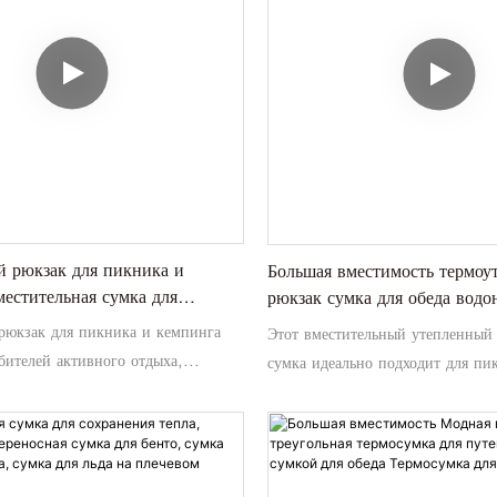
 рюкзак для пикника и
Большая вместимость термо
местительная сумка для
рюкзак сумка для обеда вод
ежего льда
плечевая термосумка для пик
рюкзак для пикника и кемпинга
Этот вместительный утепленный
открытом воздухе
бителей активного отдыха,
сумка идеально подходит для пи
ранить еду свежей, а напитки
активного отдыха на свежем воз
время путешествия. Благодаря
водонепроницаем, изолирован и
тимости и утепленной конструкции
плечевым ремнем для удобства п
одходит для переноски всех
делает его идеальным для сохран