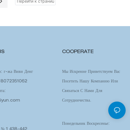
дов, эта сумка
теплоизоляция держит ваши предметы
олговечной и
прохладными, что делает его идеальным для
занятий на открытом воздухе
US
COOPERATE
о: г-жа Виви Денг
Мы Искренне Приветствуем Вас
-18072351062
Посетить Нашу Компанию Или
та:
Связаться С Нами Для
liyun.com
Сотрудничества.
Понедельник Воскресенье:
, № 1 438-442,