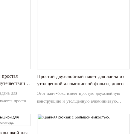
времени.
 простая
Простой двухслойный пакет для ланча из
путешествий с
утолщенной алюминиевой фольги, долго
 для свежего
сохраняющий свежесть, мешок для льда,
здана для
Этот ланч-бокс имеет простую двухслойную
наружная теплоизоляционная сумка
чается простой,
конструкцию и утолщенную алюминиевую
. В комплект
фольгу, что обеспечивает длительную свежесть
а и пакет со
ваших блюд. Благодаря своей изолированной
еду и напитки
конструкции ваша еда остается свежей и
защищенной, что делает ее идеальной для обедов
й крышкой для