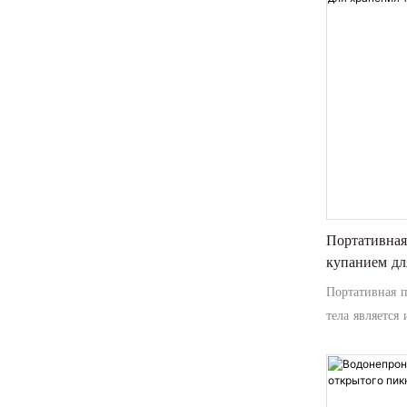
и прохладной
Портативная
купанием дл
ланча Сумка
Портативная п
принадлежно
тела является
принадлежн
прогулок, пик
стильное и пр
ваших предмет