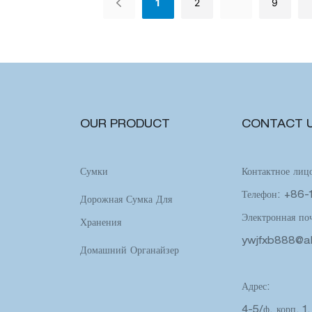
1
2
9
ля любого открытого собрания
воздухе, пикников и рабочих обе
Bento является одновременно д
стильной
OUR PRODUCT
CONTACT 
Сумки
Контактное лиц
Телефон: +86
Дорожная Сумка Для
Электронная поч
Хранения
ywjfxb888@a
Домашний Органайзер
Адрес:
4-5/ф, корп. 1