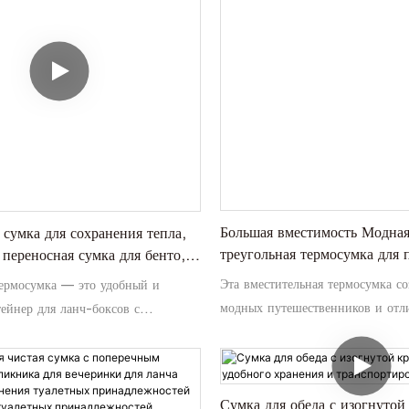
вещей для пикника в одном
еды и напитков в пути.
ке.
Большая вместимость Модная
 сумка для сохранения тепла,
треугольная термосумка для 
 переносная сумка для бенто,
сумкой для обеда Термосумка
нч-бокса, сумка для льда на
Эта вместительная термосумка со
термосумка — это удобный и
льда
мне
модных путешественников и отли
ейнер для ланч-боксов с
но стильной треугольной формой
онструкцией для максимальной
входит отдельная сумка для ланч
 имеет портативную конструкцию с
свежим льдом, чтобы сохранить 
ем и может также использоваться
холодными в пути.
 льда, чтобы сохранять еду свежей
Сумка для обеда с изогнуто