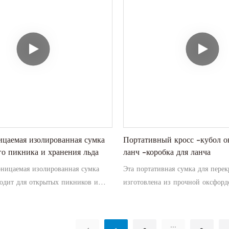
зайном, эта универсальная сумка
жит мешком для обеда, но и
анит косметику и туалетные
и, что делает его идеальным для
цаемая изолированная сумка
Портативный кросс -кубол о
го пикника и хранения льда
ланч -коробка для ланча
оницаемая изолированная сумка
Эта портативная сумка для перек
одит для открытых пикников и
изготовлена ​​из прочной оксфор
 в течение нескольких часов. Он
имеет толстую тепловую подклад
осторный, чтобы держать всю свою
сохранить вашу пищу свежей и 
, что делает его важным
Идеально подходит для отдыха н
...