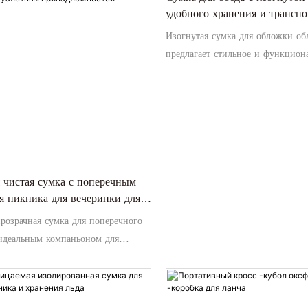
удобного хранения и трансп
.
Изогнутая сумка для обложки о
предлагает стильное и функцион
для хранения и транспортировки
уникальным изогнутым дизайном
максимизирует пространство, об
этом легкий доступ к вашей еде
прочных материалов и изолирова
эта сумка для обеда сохраняет в
готовой наслаждаться, будь то на
 чистая сумка с поперечным
или в пути
я пикника для вечеринки для
 для хранения туалетных
розрачная сумка для поперечного
стей для хранения туалетных
 идеальным компаньоном для
остей
ников или вечеринок, предлагая
актическое решение для переноса
ов первой необходимости. С его