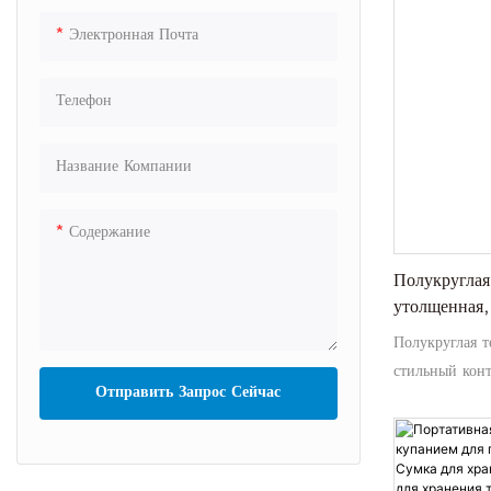
необходимых 
Электронная Почта
удобном рюкза
Телефон
Название Компании
Содержание
Полукруглая
утолщенная,
сумка для ла
Полукруглая 
плечевом ре
стильный конт
Отправить Запрос Сейчас
утолщенной к
изоляции. Он
плечевым ремн
как мешок для