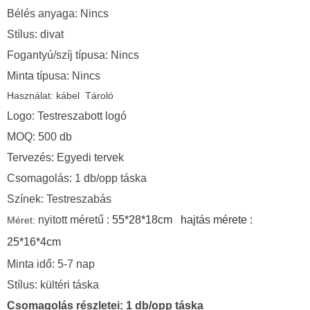
Bélés anyaga: Nincs
Stílus: divat
Fogantyú/szíj típusa: Nincs
Minta típusa: Nincs
Használat: kábel
Tároló
Logo: Testreszabott logó
MOQ: 500 db
Tervezés: Egyedi tervek
Csomagolás: 1 db/opp táska
Színek: Testreszabás
nyitott méretű :
55*28*18cm hajtás mérete :
Méret:
25*16*4cm
Minta idő: 5-7 nap
Stílus: kültéri táska
Csomagolás részletei: 1 db/opp táska