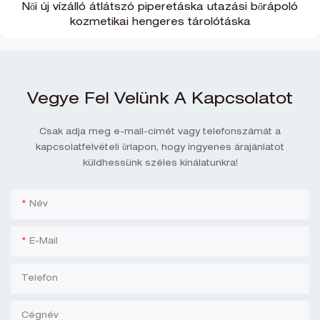
Női új vízálló átlátszó piperetáska utazási bőrápoló
kozmetikai hengeres tárolótáska
Vegye Fel Velünk A Kapcsolatot
Csak adja meg e-mail-címét vagy telefonszámát a
kapcsolatfelvételi űrlapon, hogy ingyenes árajánlatot
küldhessünk széles kínálatunkra!
Név
E-Mail
Telefon
Cégnév