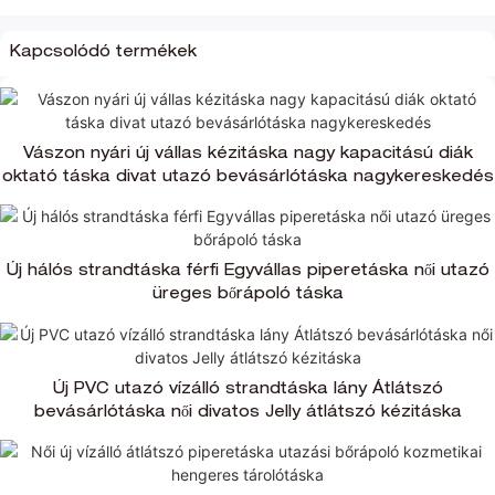
Kapcsolódó termékek
Vászon nyári új vállas kézitáska nagy kapacitású diák
oktató táska divat utazó bevásárlótáska nagykereskedés
Új hálós strandtáska férfi Egyvállas piperetáska női utazó
üreges bőrápoló táska
Új PVC utazó vízálló strandtáska lány Átlátszó
bevásárlótáska női divatos Jelly átlátszó kézitáska