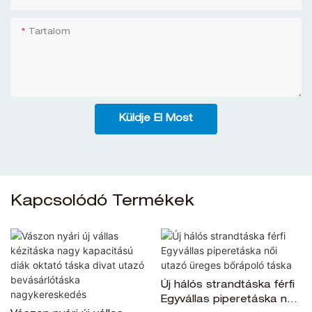
Tartalom
Küldje El Most
Kapcsolódó Termékek
Új hálós strandtáska férfi
Egyvállas piperetáska női