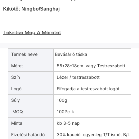
Kikötő: Ningbo/Sanghaj
Tekintse Meg A Méretet
Termék neve
Bevásárló táska
Méret
55*28*18cm vagy Testreszabott
Szín
Lézer / testreszabott
Logó
Elfogadja a testreszabott logót
Súly
100g
MOQ
100Pc-k
Minta
kb 3-5 nap
Fizetési határidő
30% kaució, egyenleg T/T ismét B/L pé