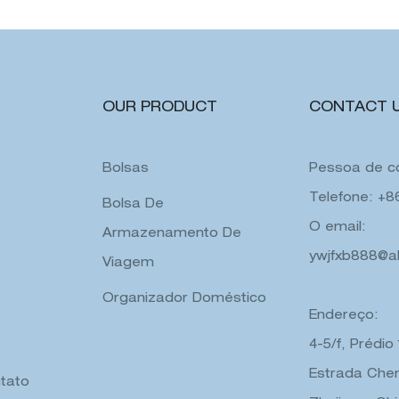
namento tote
feminina, bolsa transparen
gelatina
OUR PRODUCT
CONTACT 
Bolsas
Pessoa de co
Telefone: +
Bolsa De
O email:
Armazenamento De
ywjfxb888@a
Viagem
Organizador Doméstico
Endereço:
4-5/f, Prédio
Estrada Chen
tato