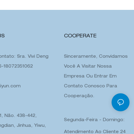
te de
cosméticos cilindro saco de
armazenamento
US
COOPERATE
ntato: Sra. Vivi Deng
Sinceramente, Convidamos
86-18072351062
Você A Visitar Nossa
Empresa Ou Entrar Em
liyun.com
Contato Conosco Para
Cooperação.
 1, Não. 438-442,
Segunda-Feira - Domingo:
gdian, Jinhua, Yiwu,
Atendimento Ao Cliente 24