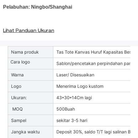
Pelabuhan: Ningbo/Shanghai
Lihat Panduan Ukuran
Nama produk
Tas Tote Kanvas Huruf Kapasitas Besar 
Cara logo
Sablon/pencetakan perpindahan panas
Warna
Laser/ Disesuaikan
Logo
Menerima Logo kustom
Ukuran:
43*30*14Cm lagi
MOQ
500Buah
Sampel
sekitar 3-5 hari
Jangka waktu
Deposit 30%, saldo T/T lagi salinan B/L