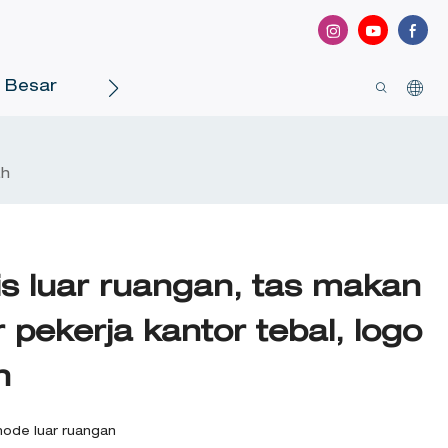
a Besar
Hubungi Kami
ah
s luar ruangan, tas makan
r pekerja kantor tebal, logo
h
mode luar ruangan