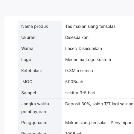
Nama produk
Tas makan siang terisolasi
Ukuran:
Disesuaikan
Warna
Laser/ Disesuaikan
Logo
Menerima Logo kustom
Ketebalan:
0.3Mm semua
MOQ
500Buah
Sampel
sekitar 3-5 hari
Jangka waktu
Deposit 30%, saldo T/T lagi salinan
pembayaran
Penggunaan:
Makan siang terisolasi
Penyimpana
Pengepakan
100Buah