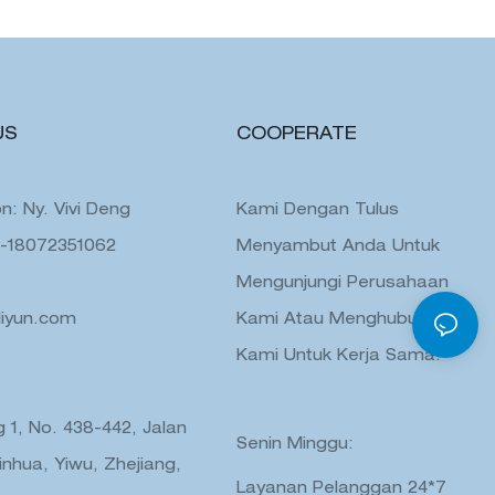
US
COOPERATE
n: Ny. Vivi Deng
Kami Dengan Tulus
6-18072351062
Menyambut Anda Untuk
Mengunjungi Perusahaan
liyun.com
Kami Atau Menghubungi
Kami Untuk Kerja Sama.
 1, No. 438-442, Jalan
Senin Minggu:
inhua, Yiwu, Zhejiang,
Layanan Pelanggan 24*7