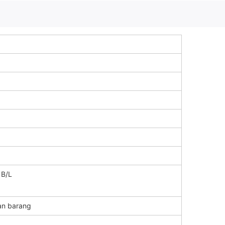
 B/L
n barang