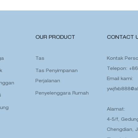
OUR PRODUCT
CONTACT 
ga
Tas
Kontak Perso
Telepon: +8
k
Tas Penyimpanan
Email kami:
Perjalanan
anggan
ywjfxb888@a
Penyelenggara Rumah
i
dung
Alamat:
4-5/f, Gedung
Chengdian, J