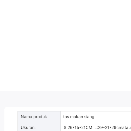
Nama produk
tas makan siang
Ukuran:
S:26*15*21CM L:29*21*26cmatau 