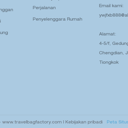
Email kami:
Perjalanan
anggan
ywjfxb888@a
Penyelenggara Rumah
i
dung
Alamat:
4-5/f, Gedung
Chengdian, J
Tiongkok
-
www.travelbagfactory.com
|
Kebijakan pribadi
Peta Situ