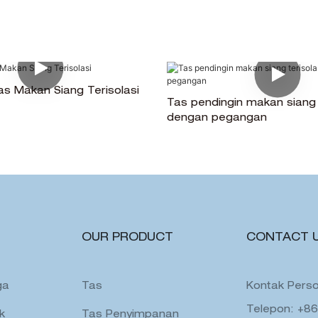
s Makan Siang Terisolasi
Tas pendingin makan siang t
dengan pegangan
OUR PRODUCT
CONTACT 
ga
Tas
Kontak Perso
Telepon: +8
k
Tas Penyimpanan