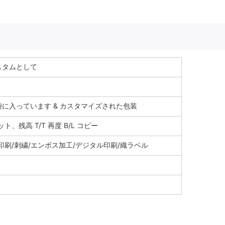
スタムとして
に入っています & カスタマイズされた包装
ット、残高 T/T 再度 B/L コピー
印刷/刺繍/エンボス加工/デジタル印刷/織ラベル