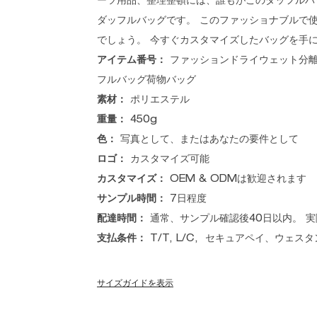
ーツ用品、整理整頓には、誰もがこのダッフルバ
ダッフルバッグです。 このファッショナブルで
でしょう。 今すぐカスタマイズしたバッグを手に
アイテム番号：
ファッションドライウェット分
フルバッグ荷物バッグ
素材：
ポリエステル
重量：
450g
色：
写真として、またはあなたの要件として
ロゴ：
カスタマイズ可能
カスタマイズ：
OEM & ODMは歓迎されます
サンプル時間：
7日程度
配達時間：
通常、サンプル確認後40日以内。 
支払条件：
T/T, L/C, セキュアペイ、ウェス
サイズガイドを表示