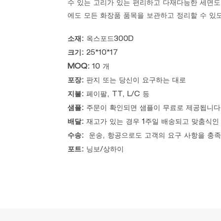
수 있는 고리가 있는 편리하고 다재다능한 세면도
에도 모든 화장품 품목을 보관하고 정리할 수 있
소재:
옥스포드300D
크기:
25*10*17
MOQ:
10 개
포장:
판지 또는 당신이 요구하는 대로
지불:
페이팔, TT, L/C 등
샘플:
주문이 확인되면 샘플이 무료로 제공됩니다
배달:
재고가 있는 경우 1주일 배송되고 맞춤식인
수송:
운송, 항공으로도 고객의 요구 사항을 충족
포트:
닝보/상하이