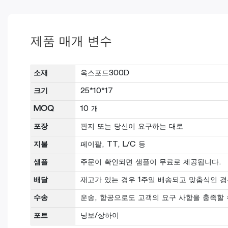
제품 매개 변수
소재
옥스포드300D
크기
25*10*17
MOQ
10 개
포장
판지 또는 당신이 요구하는 대로
지불
페이팔, TT, L/C 등
샘플
주문이 확인되면 샘플이 무료로 제공됩니다.
배달
재고가 있는 경우 1주일 배송되고 맞춤식인 경
수송
운송, 항공으로도 고객의 요구 사항을 충족할 
포트
닝보/상하이