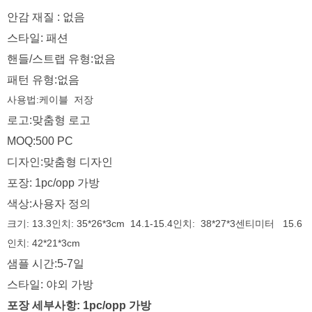
안감 재질 : 없음
스타일: 패션
핸들/스트랩 유형:없음
패턴 유형:없음
사용법:케이블
저장
로고:맞춤형 로고
MOQ:500 PC
디자인:맞춤형 디자인
포장: 1pc/opp 가방
색상:사용자 정의
크기:
13.3인치: 35*26*3cm 14.1-15.4인치: 38*27*3센티미터 15.6
인치: 42*21*3cm
샘플 시간:5-7일
스타일: 야외 가방
포장 세부사항: 1pc/opp 가방