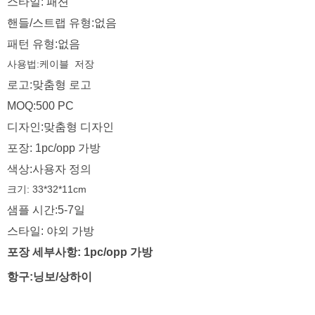
스타일: 패션
핸들/스트랩 유형:없음
패턴 유형:없음
사용법:케이블
저장
로고:맞춤형 로고
MOQ:500 PC
디자인:맞춤형 디자인
포장: 1pc/opp 가방
색상:사용자 정의
크기: 33*32*11cm
샘플 시간:5-7일
스타일: 야외 가방
포장 세부사항: 1pc/opp 가방
항구:닝보/상하이