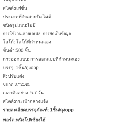
สไตล์:แฟชั่น
ประเภทที่จับ/สายรัด:ไม่มี
ชนิดรูปแบบ:ไม่มี
การใช้งาน:สายเคเบิล
การจัดเก็บข้อมูล
โลโก้: โลโก้ที่กำหนดเอง
ขั้นต่ำ:500 ชิ้น
การออกแบบ: การออกแบบที่กำหนดเอง
บรรจุ: 1ชิ้น/ถุงopp
สี: ปรับแต่ง
ขนาด:37*21ซม
เวลาตัวอย่าง: 5-7 วัน
สไตล์:กระเป๋ากลางแจ้ง
รายละเอียดบรรจุภัณฑ์: 1ชิ้น/ถุงopp
พอร์ต:หนิงโป/เซี่ยงไฮ้