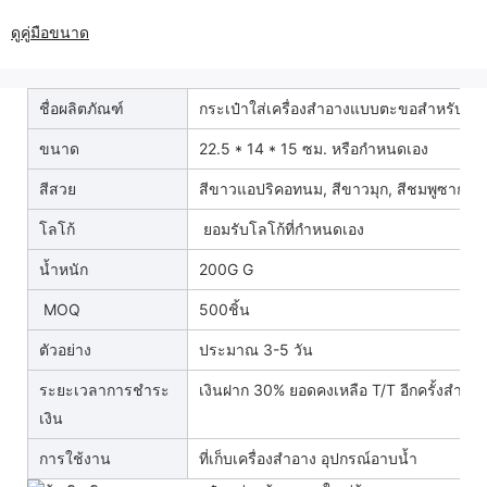
ดูคู่มือขนาด
ชื่อผลิตภัณฑ์
กระเป๋าใส่เครื่องสำอางแบบตะขอสำหรับเดิ
ขนาด
22.5 * 14 * 15 ซม. หรือกำหนดเอง
สีสวย
สีขาวแอปริคอทนม, สีขาวมุก, สีชมพูซากุระ, 
โลโก้
ยอมรับโลโก้ที่กำหนดเอง
น้ำหนัก
200G G
MOQ
500ชิ้น
ตัวอย่าง
ประมาณ 3-5 วัน
ระยะเวลาการชำระ
เงินฝาก 30% ยอดคงเหลือ T/T อีกครั้งสำเนา
เงิน
การใช้งาน
ที่เก็บเครื่องสำอาง อุปกรณ์อาบน้ำ