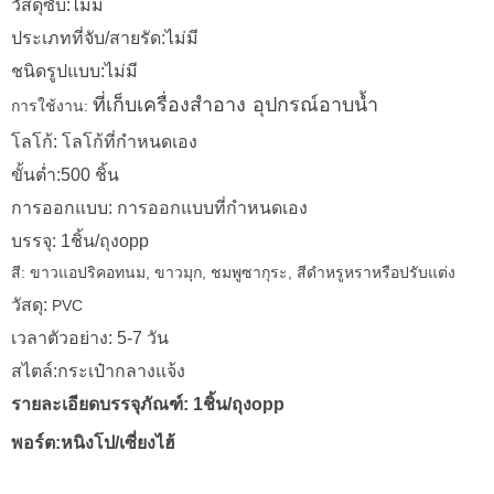
วัสดุซับ:ไม่มี
ประเภทที่จับ/สายรัด:ไม่มี
ชนิดรูปแบบ:ไม่มี
การใช้งาน:
ที่เก็บเครื่องสำอาง อุปกรณ์อาบน้ำ
โลโก้: โลโก้ที่กำหนดเอง
ขั้นต่ำ:500 ชิ้น
การออกแบบ: การออกแบบที่กำหนดเอง
บรรจุ: 1ชิ้น/ถุงopp
สี: ขาวแอปริคอทนม, ขาวมุก, ชมพูซากุระ, สีดำหรูหราหรือปรับแต่ง
วัสดุ:
PVC
เวลาตัวอย่าง: 5-7 วัน
สไตล์:กระเป๋ากลางแจ้ง
รายละเอียดบรรจุภัณฑ์: 1ชิ้น/ถุงopp
พอร์ต:หนิงโป/เซี่ยงไฮ้