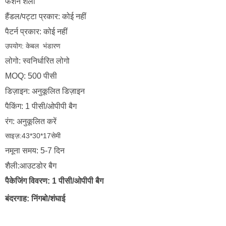
फैशन शैली
हैंडल/पट्टा प्रकार: कोई नहीं
पैटर्न प्रकार: कोई नहीं
उपयोग: केबल
भंडारण
लोगो: स्वनिर्धारित लोगो
MOQ: 500 पीसी
डिज़ाइन: अनुकूलित डिज़ाइन
पैकिंग: 1 पीसी/ओपीपी बैग
रंग: अनुकूलित करें
साइज़:43*30*17सेमी
नमूना समय: 5-7 दिन
शैली:आउटडोर बैग
पैकेजिंग विवरण: 1 पीसी/ओपीपी बैग
बंदरगाह: निंगबो/शंघाई