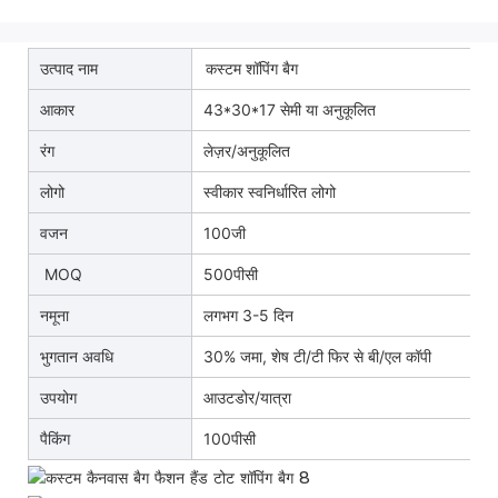
उत्पाद नाम
कस्टम शॉपिंग बैग
आकार
43*30*17 सेमी या अनुकूलित
रंग
लेज़र/अनुकूलित
लोगो
स्वीकार स्वनिर्धारित लोगो
वजन
100जी
MOQ
500पीसी
नमूना
लगभग 3-5 दिन
भुगतान अवधि
30% जमा, शेष टी/टी फिर से बी/एल कॉपी
उपयोग
आउटडोर/यात्रा
पैकिंग
100पीसी