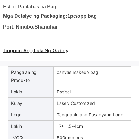
Estilo: Panlabas na Bag
Mga Detalye ng Packaging:1pc/opp bag
Port: Ningbo/Shanghai
Tingnan Ang Laki Ng Gabay
Pangalan ng
canvas makeup bag
Produkto
Lakip
Pasisal
Kulay
Laser/ Customized
Logo
Tanggapin ang Pasadyang Logo
Lakin
17*11.5*4cm
MOQ
500mga pcs