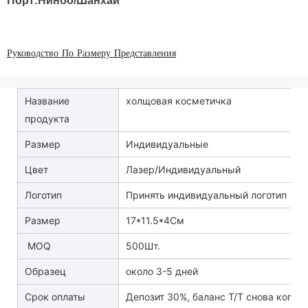
Порт:Нинбо/Шанхай
Руководство По Размеру Представления
Название
холщовая косметичка
продукта
Размер
Индивидуальные
Цвет
Лазер/Индивидуальный
Логотип
Принять индивидуальный логотип
Размер
17*11.5*4См
MOQ
500Шт.
Образец
около 3-5 дней
Срок оплаты
Депозит 30%, баланс T/T снова копия 