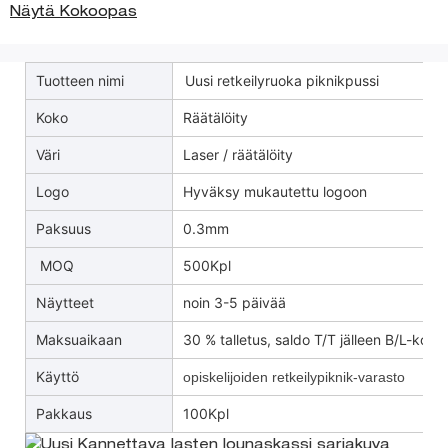
Näytä Kokoopas
Tuotteen nimi
Uusi retkeilyruoka piknikpussi
Koko
Räätälöity
Väri
Laser / räätälöity
Logo
Hyväksy mukautettu logoon
Paksuus
0.3mm
MOQ
500Kpl
Näytteet
noin 3-5 päivää
Maksuaikaan
30 % talletus, saldo T/T jälleen B/L-kopio
Käyttö
opiskelijoiden retkeilypiknik-varasto
Pakkaus
100Kpl