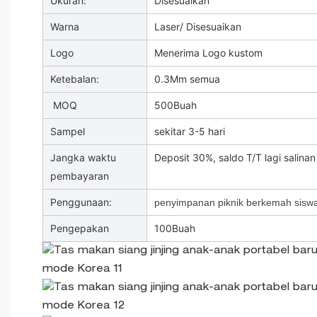
Ukuran:
Disesuaikan
Warna
Laser/ Disesuaikan
Logo
Menerima Logo kustom
Ketebalan:
0.3Mm semua
MOQ
500Buah
Sampel
sekitar 3-5 hari
Jangka waktu
Deposit 30%, saldo T/T lagi salinan
pembayaran
Penggunaan:
penyimpanan piknik berkemah sisw
Pengepakan
100Buah