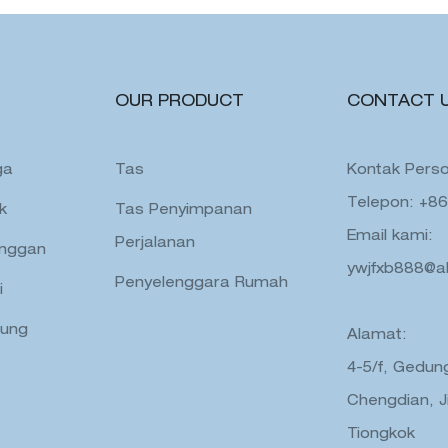
OUR PRODUCT
CONTACT 
ga
Tas
Kontak Perso
Telepon: +8
k
Tas Penyimpanan
Email kami:
Perjalanan
anggan
ywjfxb888@a
Penyelenggara Rumah
i
dung
Alamat:
4-5/f, Gedung
Chengdian, J
Tiongkok