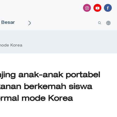
a Besar
Hubungi Kami
 mode Korea
njing anak-anak portabel
akanan berkemah siswa
 termal mode Korea